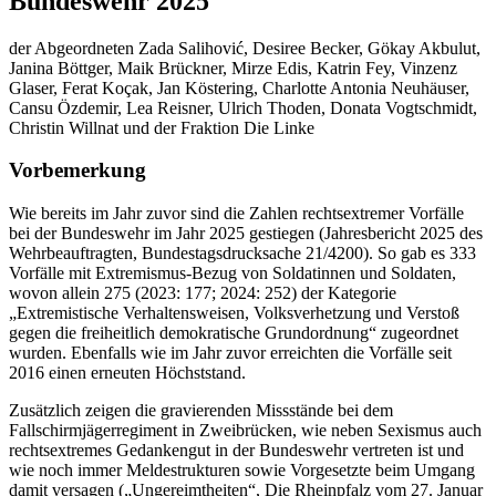
Bundeswehr 2025
der Abgeordneten Zada Salihović, Desiree Becker, Gökay Akbulut,
Janina Böttger, Maik Brückner, Mirze Edis, Katrin Fey, Vinzenz
Glaser, Ferat Koçak, Jan Köstering, Charlotte Antonia Neuhäuser,
Cansu Özdemir, Lea Reisner, Ulrich Thoden, Donata Vogtschmidt,
Christin Willnat und der Fraktion Die Linke
Vorbemerkung
Wie bereits im Jahr zuvor sind die Zahlen rechtsextremer Vorfälle
bei der Bundeswehr im Jahr 2025 gestiegen (Jahresbericht 2025 des
Wehrbeauftragten, Bundestagsdrucksache 21/4200). So gab es 333
Vorfälle mit Extremismus-Bezug von Soldatinnen und Soldaten,
wovon allein 275 (2023: 177; 2024: 252) der Kategorie
„Extremistische Verhaltensweisen, Volksverhetzung und Verstoß
gegen die freiheitlich demokratische Grundordnung“ zugeordnet
wurden. Ebenfalls wie im Jahr zuvor erreichten die Vorfälle seit
2016 einen erneuten Höchststand.
Zusätzlich zeigen die gravierenden Missstände bei dem
Fallschirmjägerregiment in Zweibrücken, wie neben Sexismus auch
rechtsextremes Gedankengut in der Bundeswehr vertreten ist und
wie noch immer Meldestrukturen sowie Vorgesetzte beim Umgang
damit versagen („Ungereimtheiten“, Die Rheinpfalz vom 27. Januar