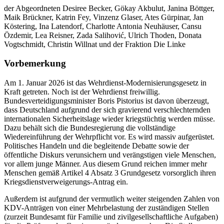
der Abgeordneten Desiree Becker, Gökay Akbulut, Janina Böttger,
Maik Brückner, Katrin Fey, Vinzenz Glaser, Ates Gürpinar, Jan
Köstering, Ina Latendorf, Charlotte Antonia Neuhäuser, Cansu
Özdemir, Lea Reisner, Zada Salihović, Ulrich Thoden, Donata
Vogtschmidt, Christin Willnat und der Fraktion Die Linke
Vorbemerkung
Am 1. Januar 2026 ist das Wehrdienst-Modernisierungsgesetz in
Kraft getreten. Noch ist der Wehrdienst freiwillig.
Bundesverteidigungsminister Boris Pistorius ist davon überzeugt,
dass Deutschland aufgrund der sich gravierend verschlechternden
internationalen Sicherheitslage wieder kriegstüchtig werden müsse.
Dazu behält sich die Bundesregierung die vollständige
Wiedereinführung der Wehrpflicht vor. Es wird massiv aufgerüstet.
Politisches Handeln und die begleitende Debatte sowie der
öffentliche Diskurs verunsichern und verängstigen viele Menschen,
vor allem junge Männer. Aus diesem Grund reichen immer mehr
Menschen gemäß Artikel 4 Absatz 3 Grundgesetz vorsorglich ihren
Kriegsdienstverweigerungs-Antrag ein.
Außerdem ist aufgrund der vermutlich weiter steigenden Zahlen von
KDV-Anträgen von einer Mehrbelastung der zuständigen Stellen
(zurzeit Bundesamt für Familie und zivilgesellschaftliche Aufgaben)