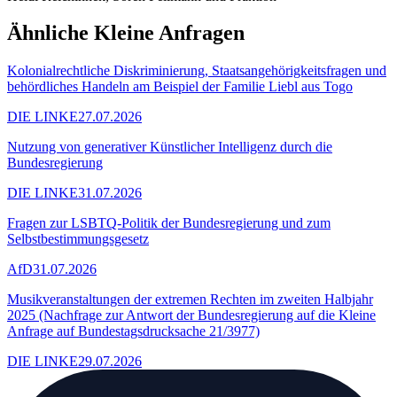
Ähnliche Kleine Anfragen
Kolonialrechtliche Diskriminierung, Staatsangehörigkeitsfragen und
behördliches Handeln am Beispiel der Familie Liebl aus Togo
DIE LINKE
27.07.2026
Nutzung von generativer Künstlicher Intelligenz durch die
Bundesregierung
DIE LINKE
31.07.2026
Fragen zur LSBTQ-Politik der Bundesregierung und zum
Selbstbestimmungsgesetz
AfD
31.07.2026
Musikveranstaltungen der extremen Rechten im zweiten Halbjahr
2025 (Nachfrage zur Antwort der Bundesregierung auf die Kleine
Anfrage auf Bundestagsdrucksache 21/3977)
DIE LINKE
29.07.2026