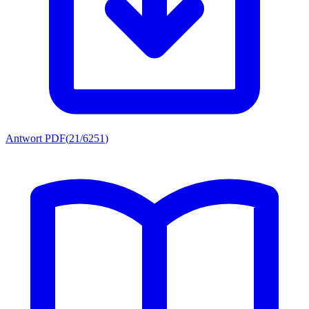
Antwort PDF
(
21/6251
)