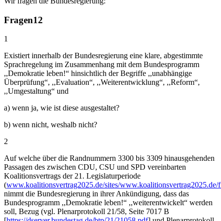
Wir fragen die Bundesregierung:
Fragen
12
1
Existiert innerhalb der Bundesregierung eine klare, abgestimmte
Sprachregelung im Zusammenhang mit dem Bundesprogramm
,,Demokratie leben!“ hinsichtlich der Begriffe ,,unabhängige
Überprüfung“, ,,Evaluation“, ,,Weiterentwicklung“, ,,Reform“,
,,Umgestaltung“ und
a) wenn ja, wie ist diese ausgestaltet?
b) wenn nicht, weshalb nicht?
2
Auf welche über die Randnummern 3300 bis 3309 hinausgehenden
Passagen des zwischen CDU, CSU und SPD vereinbarten
Koalitionsvertrags der 21. Legislaturperiode
(
www.koalitionsvertrag2025.de/sites/www.koalitionsvertrag2025.de/f
nimmt die Bundesregierung in ihrer Ankündigung, dass das
Bundesprogramm ,,Demokratie leben!“ ,,weiterentwickelt“ werden
soll, Bezug (vgl. Plenarprotokoll 21/58, Seite 7017 B
[
https://dserver.bundestag.de/btp/21/21058.pdf
] und Plenarprotokoll