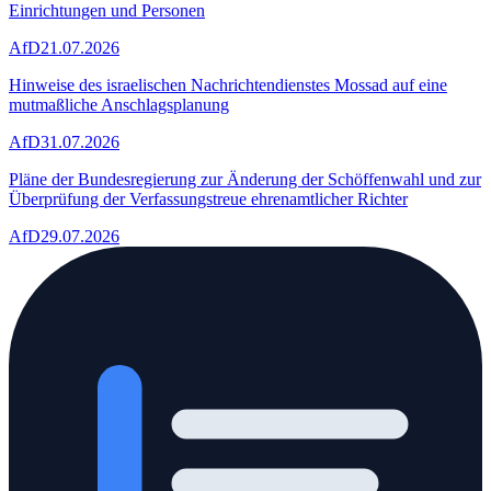
Einrichtungen und Personen
AfD
21.07.2026
Hinweise des israelischen Nachrichtendienstes Mossad auf eine
mutmaßliche Anschlagsplanung
AfD
31.07.2026
Pläne der Bundesregierung zur Änderung der Schöffenwahl und zur
Überprüfung der Verfassungstreue ehrenamtlicher Richter
AfD
29.07.2026