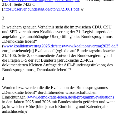
21/61, Seite 7422 C
[
https://dserver.bundestag.de/btp/21/21061.pdf
])?
3
In welchem genauen Verhältnis steht die im zwischen CDU, CSU
und SPD vereinbarten Koalitionsvertrag der 21. Legislaturperiode
angekündigte ,,unabhängige Überprüfung“ des Bundesprogramms
,,Demokratie leben!“
(
www.koalitionsvertrag2025.de/sites/www.koalitionsvertrag2025.de/f
zur ,,bestehende[n] Evaluation“ (vgl. die auf Bundestagsdrucksache
21/5106, Seite 2, dokumentierte Antwort der Bundesregierung auf
die Fragen 1–5 der auf Bundestagsdrucksache 21/4652
dokumentierten Kleinen Anfrage der AfD-Bundestagsfraktion) des
Bundesprogramms ,,Demokratie leben!“?
4
Wurden bzw. werden die die Evaluation des Bundesprogramms
,,Demokratie leben!“ durchführenden wissenschaftlichen
Einrichtungen (
www.demokratie-leben.de/dl/programm/evaluation)
in den Jahren 2025 und 2026 mit Bundesmitteln gefördert und wenn
ja, in welcher Höhe (bitte je nach Einrichtung und Kalenderjahr
aufschlüsseln)?