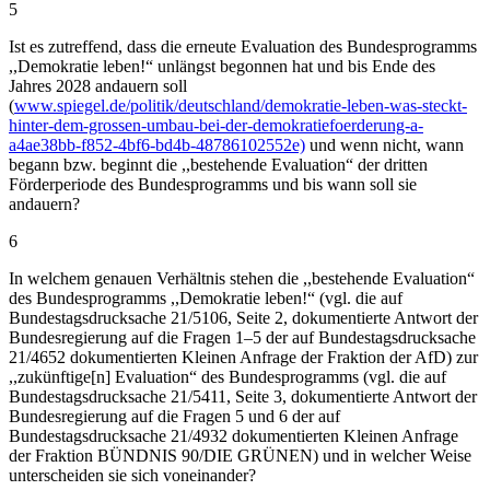
5
Ist es zutreffend, dass die erneute Evaluation des Bundesprogramms
,,Demokratie leben!“ unlängst begonnen hat und bis Ende des
Jahres 2028 andauern soll
(
www.spiegel.de/politik/deutschland/demokratie-leben-was-steckt-
hinter-dem-grossen-umbau-bei-der-demokratiefoerderung-a-
a4ae38bb-f852-4bf6-bd4b-48786102552e)
und wenn nicht, wann
begann bzw. beginnt die ,,bestehende Evaluation“ der dritten
Förderperiode des Bundesprogramms und bis wann soll sie
andauern?
6
In welchem genauen Verhältnis stehen die ,,bestehende Evaluation“
des Bundesprogramms ,,Demokratie leben!“ (vgl. die auf
Bundestagsdrucksache 21/5106, Seite 2, dokumentierte Antwort der
Bundesregierung auf die Fragen 1–5 der auf Bundestagsdrucksache
21/4652 dokumentierten Kleinen Anfrage der Fraktion der AfD) zur
,,zukünftige[n] Evaluation“ des Bundesprogramms (vgl. die auf
Bundestagsdrucksache 21/5411, Seite 3, dokumentierte Antwort der
Bundesregierung auf die Fragen 5 und 6 der auf
Bundestagsdrucksache 21/4932 dokumentierten Kleinen Anfrage
der Fraktion BÜNDNIS 90/DIE GRÜNEN) und in welcher Weise
unterscheiden sie sich voneinander?