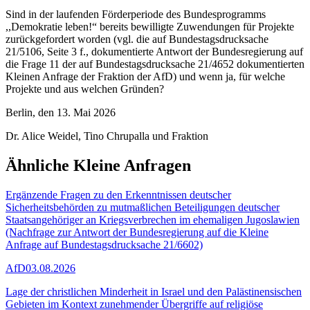
Sind in der laufenden Förderperiode des Bundesprogramms
,,Demokratie leben!“ bereits bewilligte Zuwendungen für Projekte
zurückgefordert worden (vgl. die auf Bundestagsdrucksache
21/5106, Seite 3 f., dokumentierte Antwort der Bundesregierung auf
die Frage 11 der auf Bundestagsdrucksache 21/4652 dokumentierten
Kleinen Anfrage der Fraktion der AfD) und wenn ja, für welche
Projekte und aus welchen Gründen?
Berlin, den 13. Mai 2026
Dr. Alice Weidel, Tino Chrupalla und Fraktion
Ähnliche Kleine Anfragen
Ergänzende Fragen zu den Erkenntnissen deutscher
Sicherheitsbehörden zu mutmaßlichen Beteiligungen deutscher
Staatsangehöriger an Kriegsverbrechen im ehemaligen Jugoslawien
(Nachfrage zur Antwort der Bundesregierung auf die Kleine
Anfrage auf Bundestagsdrucksache 21/6602)
AfD
03.08.2026
Lage der christlichen Minderheit in Israel und den Palästinensischen
Gebieten im Kontext zunehmender Übergriffe auf religiöse