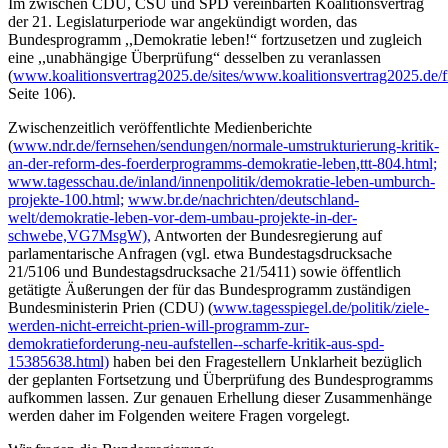
Im zwischen CDU, CSU und SPD vereinbarten Koalitionsvertrag
der 21. Legislaturperiode war angekündigt worden, das
Bundesprogramm ,,Demokratie leben!“ fortzusetzen und zugleich
eine ,,unabhängige Überprüfung“ desselben zu veranlassen
(
www.koalitionsvertrag2025.de/sites/www.koalitionsvertrag2025.de/f
Seite 106).
Zwischenzeitlich veröffentlichte Medienberichte
(
www.ndr.de/fernsehen/sendungen/normale-umstrukturierung-kritik-
an-der-reform-des-foerderprogramms-demokratie-leben,ttt-804.html;
www.tagesschau.de/inland/innenpolitik/demokratie-leben-umburch-
projekte-100.html;
www.br.de/nachrichten/deutschland-
welt/demokratie-leben-vor-dem-umbau-projekte-in-der-
schwebe,VG7MsgW),
Antworten der Bundesregierung auf
parlamentarische Anfragen (vgl. etwa Bundestagsdrucksache
21/5106 und Bundestagsdrucksache 21/5411) sowie öffentlich
getätigte Äußerungen der für das Bundesprogramm zuständigen
Bundesministerin Prien (CDU) (
www.tagesspiegel.de/politik/ziele-
werden-nicht-erreicht-prien-will-programm-zur-
demokratieforderung-neu-aufstellen--scharfe-kritik-aus-spd-
15385638.html)
haben bei den Fragestellern Unklarheit bezüglich
der geplanten Fortsetzung und Überprüfung des Bundesprogramms
aufkommen lassen. Zur genauen Erhellung dieser Zusammenhänge
werden daher im Folgenden weitere Fragen vorgelegt.