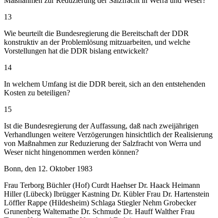
Maßnahmen zur Reduzierung der Salzfracht in Werra und Weser?
13
Wie beurteilt die Bundesregierung die Bereitschaft der DDR
konstruktiv an der Problemlösung mitzuarbeiten, und welche
Vorstellungen hat die DDR bislang entwickelt?
14
In welchem Umfang ist die DDR bereit, sich an den entstehenden
Kosten zu beteiligen?
15
Ist die Bundesregierung der Auffassung, daß nach zweijährigen
Verhandlungen weitere Verzögerungen hinsichtlich der Realisierung
von Maßnahmen zur Reduzierung der Salzfracht von Werra und
Weser nicht hingenommen werden können?
Bonn, den 12. Oktober 1983
Frau Terborg Büchler (Hof) Curdt Haehser Dr. Haack Heimann
Hiller (Lübeck) Ibrügger Kastning Dr. Kübler Frau Dr. Hartenstein
Löffler Rappe (Hildesheim) Schlaga Stiegler Nehm Grobecker
Grunenberg Waltemathe Dr. Schmude Dr. Hauff Walther Frau