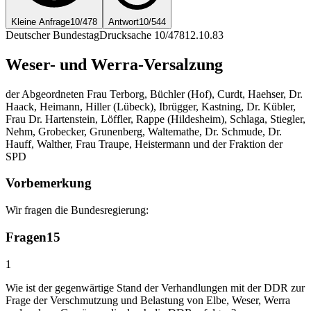
Kleine Anfrage
10/478
Antwort
10/544
Deutscher Bundestag
Drucksache 10/478
12.10.83
Weser- und Werra-Versalzung
der Abgeordneten Frau Terborg, Büchler (Hof), Curdt, Haehser, Dr.
Haack, Heimann, Hiller (Lübeck), Ibrügger, Kastning, Dr. Kübler,
Frau Dr. Hartenstein, Löffler, Rappe (Hildesheim), Schlaga, Stiegler,
Nehm, Grobecker, Grunenberg, Waltemathe, Dr. Schmude, Dr.
Hauff, Walther, Frau Traupe, Heistermann und der Fraktion der
SPD
Vorbemerkung
Wir fragen die Bundesregierung:
Fragen
15
1
Wie ist der gegenwärtige Stand der Verhandlungen mit der DDR zur
Frage der Verschmutzung und Belastung von Elbe, Weser, Werra