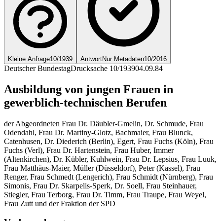
Kleine Anfrage
10/1939
Antwort
Nur Metadaten
10/2016
Deutscher Bundestag
Drucksache 10/1939
04.09.84
Ausbildung von jungen Frauen in
gewerblich-technischen Berufen
der Abgeordneten Frau Dr. Däubler-Gmelin, Dr. Schmude, Frau
Odendahl, Frau Dr. Martiny-Glotz, Bachmaier, Frau Blunck,
Catenhusen, Dr. Diederich (Berlin), Egert, Frau Fuchs (Köln), Frau
Fuchs (Verl), Frau Dr. Hartenstein, Frau Huber, Immer
(Altenkirchen), Dr. Kübler, Kuhlwein, Frau Dr. Lepsius, Frau Luuk,
Frau Matthäus-Maier, Müller (Düsseldorf), Peter (Kassel), Frau
Renger, Frau Schmedt (Lengerich), Frau Schmidt (Nürnberg), Frau
Simonis, Frau Dr. Skarpelis-Sperk, Dr. Soell, Frau Steinhauer,
Stiegler, Frau Terborg, Frau Dr. Timm, Frau Traupe, Frau Weyel,
Frau Zutt und der Fraktion der SPD