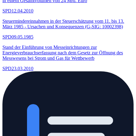
in einem Gesamtvolumen von 24 Mrd. Euro
SPD
12.04.2010
Steuermindereinnahmen in der Steuerschätzung vom 11. bis 13.
März 1985 - Ursachen und Konsequenzen (G-SIG: 10002398)
SPD
09.05.1985
Stand der Einführung von Messeinrichtungen zur
Energieverbrauchserfassung nach dem Gesetz zur Öffnung des
Messwesens bei Strom und Gas für Wettbewerb
SPD
23.03.2010