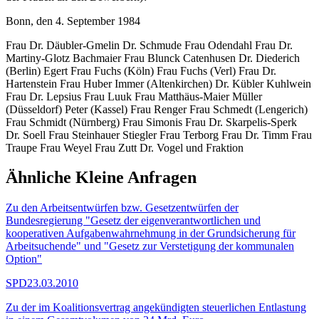
Bonn, den 4. September 1984
Frau Dr. Däubler-Gmelin Dr. Schmude Frau Odendahl Frau Dr.
Martiny-Glotz Bachmaier Frau Blunck Catenhusen Dr. Diederich
(Berlin) Egert Frau Fuchs (Köln) Frau Fuchs (Verl) Frau Dr.
Hartenstein Frau Huber Immer (Altenkirchen) Dr. Kübler Kuhlwein
Frau Dr. Lepsius Frau Luuk Frau Matthäus-Maier Müller
(Düsseldorf) Peter (Kassel) Frau Renger Frau Schmedt (Lengerich)
Frau Schmidt (Nürnberg) Frau Simonis Frau Dr. Skarpelis-Sperk
Dr. Soell Frau Steinhauer Stiegler Frau Terborg Frau Dr. Timm Frau
Traupe Frau Weyel Frau Zutt Dr. Vogel und Fraktion
Ähnliche Kleine Anfragen
Zu den Arbeitsentwürfen bzw. Gesetzentwürfen der
Bundesregierung "Gesetz der eigenverantwortlichen und
kooperativen Aufgabenwahrnehmung in der Grundsicherung für
Arbeitsuchende" und "Gesetz zur Verstetigung der kommunalen
Option"
SPD
23.03.2010
Zu der im Koalitionsvertrag angekündigten steuerlichen Entlastung