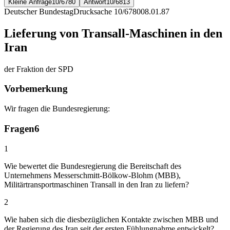
Kleine Anfrage
10/6780
Antwort
10/6813
Deutscher Bundestag
Drucksache 10/6780
08.01.87
Lieferung von Transall-Maschinen in den
Iran
der Fraktion der SPD
Vorbemerkung
Wir fragen die Bundesregierung:
Fragen
6
1
Wie bewertet die Bundesregierung die Bereitschaft des
Unternehmens Messerschmitt-Bölkow-Blohm (MBB),
Militärtransportmaschinen Transall in den Iran zu liefern?
2
Wie haben sich die diesbezüglichen Kontakte zwischen MBB und
der Regierung des Iran seit der ersten Fühlungnahme entwickelt?