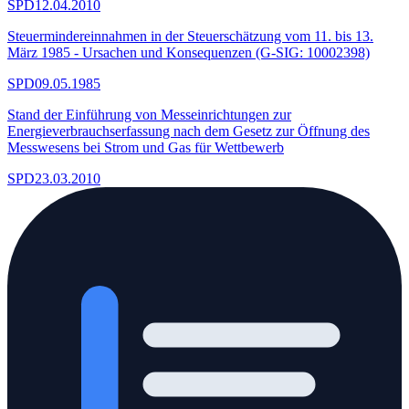
SPD
12.04.2010
Steuermindereinnahmen in der Steuerschätzung vom 11. bis 13.
März 1985 - Ursachen und Konsequenzen (G-SIG: 10002398)
SPD
09.05.1985
Stand der Einführung von Messeinrichtungen zur
Energieverbrauchserfassung nach dem Gesetz zur Öffnung des
Messwesens bei Strom und Gas für Wettbewerb
SPD
23.03.2010