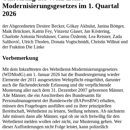
Modernisierungsgesetzes im 1. Quartal
2026
der Abgeordneten Desiree Becker, Gökay Akbulut, Janina Böttger,
Maik Brückner, Katrin Fey, Vinzenz Glaser, Jan Köstering,
Charlotte Antonia Neuhäuser, Cansu Özdemir, Lea Reisner, Zada
Salihović, Ulrich Thoden, Donata Vogtschmidt, Christin Willnat und
der Fraktion Die Linke
Vorbemerkung
Mit dem Inkrafttreten des Wehrdienst-Modernisierungsgesetzes
(WDModG) am 1. Januar 2026 hat die Bundesregierung wieder
Elemente der 2011 ausgesetzten Wehrpflicht eingeführt, darunter
auch die flächendeckende Erfassung und die verpflichtende
Musterung aller nach dem 31. Dezember 2007 geborenen Männer.
Alle Männer, die ein Anschreiben des Bundesamts für
Personalmanagement der Bundeswehr (BAPersBW) erhalten,
müssen den Fragebogen ausfüllen und zu ihrer prinzipiellen
Bereitschaft, Wehrdienst zu leisten, Stellung nehmen. Ab nächstem
Jahr müssen dann alle Männer, egal ob sie sich freiwillig für den
Wehrdienst melden wollen oder nicht, zur Musterung gehen. Wer
dieser Aufforderungen nicht Folge leistet, kann polizeilich