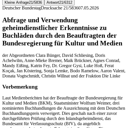
Kleine Anfrage
21/5836
Antwort
21/6312
Deutscher Bundestag
Drucksache 21/5836
07.05.2026
Abfrage und Verwendung
geheimdienstlicher Erkenntnisse zu
Buchläden durch den Beauftragten der
Bundesregierung für Kultur und Medien
der Abgeordneten Clara Bünger, David Schliesing, Doris
Achelwilm, Anne-Mieke Bremer, Maik Brückner, Agnes Conrad,
Mandy Eißing, Katrin Fey, Dr. Gregor Gysi, Luke Hoß, Ferat
Koçak, Jan Köstering, Sonja Lemke, Bodo Ramelow, Aaron Valent,
Donata Vogtschmidt, Christin Willnat und der Fraktion Die Linke
Vorbemerkung
Laut Medienberichten hat der Beauftragte der Bundesregierung für
Kultur und Medien (BKM), Staatsminister Wolfram Weimer, drei
nominierten Buchhandlungen die Auszeichnung mit dem Deutschen
Buchhandlungspreis verweigert. Dies geschah nach einer zuvor
durchgeführten Prüfung durch den Inlandsgeheimdienst, das
Bundesamt für Verfassungsschutz (BfV), da angeblich