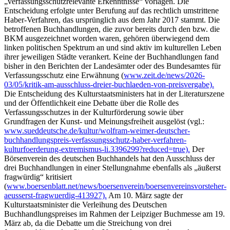
„verfassungsschutzrelevante Erkenntnisse“ vorlägen. Die
Entscheidung erfolgte unter Berufung auf das rechtlich umstrittene
Haber-Verfahren, das ursprünglich aus dem Jahr 2017 stammt. Die
betroffenen Buchhandlungen, die zuvor bereits durch den bzw. die
BKM ausgezeichnet worden waren, gehören überwiegend dem
linken politischen Spektrum an und sind aktiv im kulturellen Leben
ihrer jeweiligen Städte verankert. Keine der Buchhandlungen fand
bisher in den Berichten der Landesämter oder des Bundesamtes für
Verfassungsschutz eine Erwähnung (
www.zeit.de/news/2026-
03/05/kritik-am-ausschluss-dreier-buchlaeden-von-preisvergabe).
Die Entscheidung des Kulturstaatsministers hat in der Literaturszene
und der Öffentlichkeit eine Debatte über die Rolle des
Verfassungsschutzes in der Kulturförderung sowie über
Grundfragen der Kunst- und Meinungsfreiheit ausgelöst (vgl.:
www.sueddeutsche.de/kultur/wolfram-weimer-deutscher-
buchhandlungspreis-verfassungsschutz-haber-verfahren-
kulturfoerderung-extremismus-li.3396299?reduced=true).
Der
Börsenverein des deutschen Buchhandels hat den Ausschluss der
drei Buchhandlungen in einer Stellungnahme ebenfalls als „äußerst
fragwürdig“ kritisiert
(
www.boersenblatt.net/news/boersenverein/boersenvereinsvorsteher-
aeusserst-fragwuerdig-413927).
Am 10. März sagte der
Kulturstaatsminister die Verleihung des Deutschen
Buchhandlungspreises im Rahmen der Leipziger Buchmesse am 19.
März ab, da die Debatte um die Streichung von drei