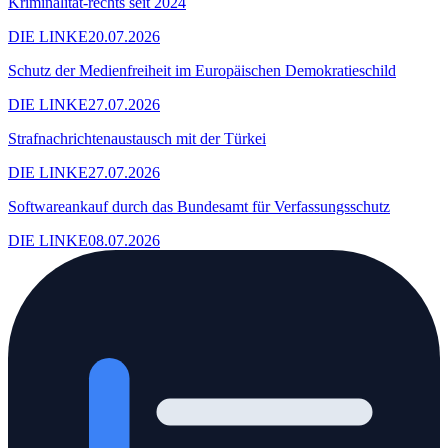
Kriminalität-rechts seit 2024
DIE LINKE
20.07.2026
Schutz der Medienfreiheit im Europäischen Demokratieschild
DIE LINKE
27.07.2026
Strafnachrichtenaustausch mit der Türkei
DIE LINKE
27.07.2026
Softwareankauf durch das Bundesamt für Verfassungsschutz
DIE LINKE
08.07.2026