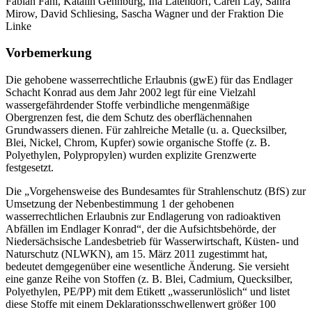
Fabian Fahl, Katalin Gennburg, Ina Latendorf, Caren Lay, Sahra
Mirow, David Schliesing, Sascha Wagner und der Fraktion Die
Linke
Vorbemerkung
Die gehobene wasserrechtliche Erlaubnis (gwE) für das Endlager
Schacht Konrad aus dem Jahr 2002 legt für eine Vielzahl
wassergefährdender Stoffe verbindliche mengenmäßige
Obergrenzen fest, die dem Schutz des oberflächennahen
Grundwassers dienen. Für zahlreiche Metalle (u. a. Quecksilber,
Blei, Nickel, Chrom, Kupfer) sowie organische Stoffe (z. B.
Polyethylen, Polypropylen) wurden explizite Grenzwerte
festgesetzt.
Die „Vorgehensweise des Bundesamtes für Strahlenschutz (BfS) zur
Umsetzung der Nebenbestimmung 1 der gehobenen
wasserrechtlichen Erlaubnis zur Endlagerung von radioaktiven
Abfällen im Endlager Konrad“, der die Aufsichtsbehörde, der
Niedersächsische Landesbetrieb für Wasserwirtschaft, Küsten- und
Naturschutz (NLWKN), am 15. März 2011 zugestimmt hat,
bedeutet demgegenüber eine wesentliche Änderung. Sie versieht
eine ganze Reihe von Stoffen (z. B. Blei, Cadmium, Quecksilber,
Polyethylen, PE/PP) mit dem Etikett „wasserunlöslich“ und listet
diese Stoffe mit einem Deklarationsschwellenwert größer 100