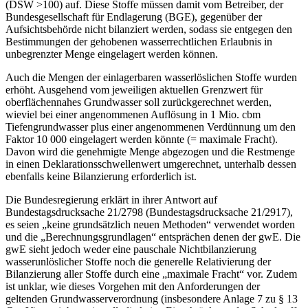
(DSW >100) auf. Diese Stoffe müssen damit vom Betreiber, der
Bundesgesellschaft für Endlagerung (BGE), gegenüber der
Aufsichtsbehörde nicht bilanziert werden, sodass sie entgegen den
Bestimmungen der gehobenen wasserrechtlichen Erlaubnis in
unbegrenzter Menge eingelagert werden können.
Auch die Mengen der einlagerbaren wasserlöslichen Stoffe wurden
erhöht. Ausgehend vom jeweiligen aktuellen Grenzwert für
oberflächennahes Grundwasser soll zurückgerechnet werden,
wieviel bei einer angenommenen Auflösung in 1 Mio. cbm
Tiefengrundwasser plus einer angenommenen Verdünnung um den
Faktor 10 000 eingelagert werden könnte (= maximale Fracht).
Davon wird die genehmigte Menge abgezogen und die Restmenge
in einen Deklarationsschwellenwert umgerechnet, unterhalb dessen
ebenfalls keine Bilanzierung erforderlich ist.
Die Bundesregierung erklärt in ihrer Antwort auf
Bundestagsdrucksache 21/2798 (Bundestagsdrucksache 21/2917),
es seien „keine grundsätzlich neuen Methoden“ verwendet worden
und die „Berechnungsgrundlagen“ entsprächen denen der gwE. Die
gwE sieht jedoch weder eine pauschale Nichtbilanzierung
wasserunlöslicher Stoffe noch die generelle Relativierung der
Bilanzierung aller Stoffe durch eine „maximale Fracht“ vor. Zudem
ist unklar, wie dieses Vorgehen mit den Anforderungen der
geltenden Grundwasserverordnung (insbesondere Anlage 7 zu § 13