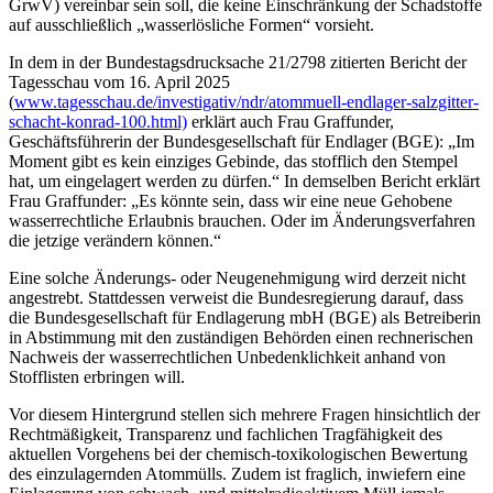
GrwV) vereinbar sein soll, die keine Einschränkung der Schadstoffe
auf ausschließlich „wasserlösliche Formen“ vorsieht.
In dem in der Bundestagsdrucksache 21/2798 zitierten Bericht der
Tagesschau vom 16. April 2025
(
www.tagesschau.de/investigativ/ndr/atommuell-endlager-salzgitter-
schacht-konrad-100.html)
erklärt auch Frau Graffunder,
Geschäftsführerin der Bundesgesellschaft für Endlager (BGE): „Im
Moment gibt es kein einziges Gebinde, das stofflich den Stempel
hat, um eingelagert werden zu dürfen.“ In demselben Bericht erklärt
Frau Graffunder: „Es könnte sein, dass wir eine neue Gehobene
wasserrechtliche Erlaubnis brauchen. Oder im Änderungsverfahren
die jetzige verändern können.“
Eine solche Änderungs- oder Neugenehmigung wird derzeit nicht
angestrebt. Stattdessen verweist die Bundesregierung darauf, dass
die Bundesgesellschaft für Endlagerung mbH (BGE) als Betreiberin
in Abstimmung mit den zuständigen Behörden einen rechnerischen
Nachweis der wasserrechtlichen Unbedenklichkeit anhand von
Stofflisten erbringen will.
Vor diesem Hintergrund stellen sich mehrere Fragen hinsichtlich der
Rechtmäßigkeit, Transparenz und fachlichen Tragfähigkeit des
aktuellen Vorgehens bei der chemisch-toxikologischen Bewertung
des einzulagernden Atommülls. Zudem ist fraglich, inwiefern eine