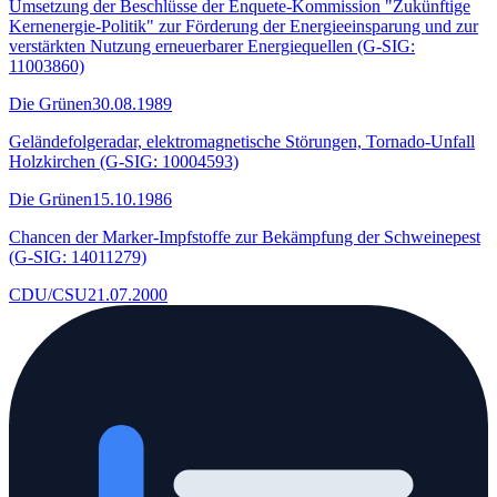
Umsetzung der Beschlüsse der Enquete-Kommission "Zukünftige
Kernenergie-Politik" zur Förderung der Energieeinsparung und zur
verstärkten Nutzung erneuerbarer Energiequellen (G-SIG:
11003860)
Die Grünen
30.08.1989
Geländefolgeradar, elektromagnetische Störungen, Tornado-Unfall
Holzkirchen (G-SIG: 10004593)
Die Grünen
15.10.1986
Chancen der Marker-Impfstoffe zur Bekämpfung der Schweinepest
(G-SIG: 14011279)
CDU/CSU
21.07.2000