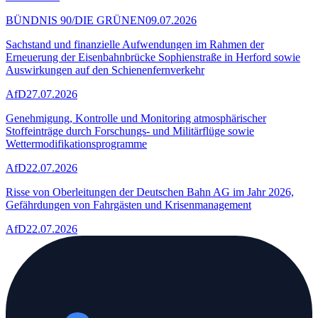
BÜNDNIS 90/DIE GRÜNEN
09.07.2026
Sachstand und finanzielle Aufwendungen im Rahmen der
Erneuerung der Eisenbahnbrücke Sophienstraße in Herford sowie
Auswirkungen auf den Schienenfernverkehr
AfD
27.07.2026
Genehmigung, Kontrolle und Monitoring atmosphärischer
Stoffeinträge durch Forschungs- und Militärflüge sowie
Wettermodifikationsprogramme
AfD
22.07.2026
Risse von Oberleitungen der Deutschen Bahn AG im Jahr 2026,
Gefährdungen von Fahrgästen und Krisenmanagement
AfD
22.07.2026