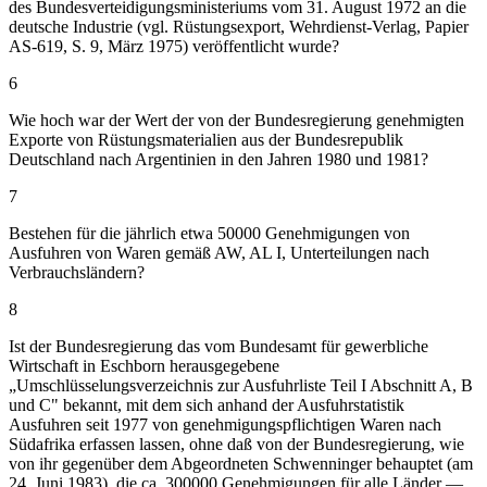
des Bundesverteidigungsministeriums vom 31. August 1972 an die
deutsche Industrie (vgl. Rüstungsexport, Wehrdienst-Verlag, Papier
AS-619, S. 9, März 1975) veröffentlicht wurde?
6
Wie hoch war der Wert der von der Bundesregierung genehmigten
Exporte von Rüstungsmaterialien aus der Bundesrepublik
Deutschland nach Argentinien in den Jahren 1980 und 1981?
7
Bestehen für die jährlich etwa 50000 Genehmigungen von
Ausfuhren von Waren gemäß AW, AL I, Unterteilungen nach
Verbrauchsländern?
8
Ist der Bundesregierung das vom Bundesamt für gewerbliche
Wirtschaft in Eschborn herausgegebene
„Umschlüsselungsverzeichnis zur Ausfuhrliste Teil I Abschnitt A, B
und C" bekannt, mit dem sich anhand der Ausfuhrstatistik
Ausfuhren seit 1977 von genehmigungspflichtigen Waren nach
Südafrika erfassen lassen, ohne daß von der Bundesregierung, wie
von ihr gegenüber dem Abgeordneten Schwenninger behauptet (am
24. Juni 1983), die ca. 300000 Genehmigungen für alle Länder —