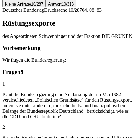
Kleine Anfrage
10/287
Antwort
10/313
Deutscher Bundestag
Drucksache 10/287
04. 08. 83
Rüstungsexporte
des Abgeordneten Schwenninger und der Fraktion DIE GRÜNEN
Vorbemerkung
Wir fragen die Bundesregierung:
Fragen
9
1
Plant die Bundesregierung eine Neufassung der im Mai 1982
verabschiedeten „Politischen Grundsätze" für den Rüstungsexport,
indem sie unter anderem „die sicherheits- und finanzpolitischen
Belange der Bundesrepublik Deutschland" berücksichtigt, wie es
die CDU und CSU forderten?
2
Kann die Bundesregierung eine Lieferung von Leopard II-Panzern