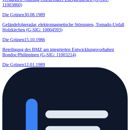
11003860)
Die Grünen
30.08.1989
Geländefolgeradar, elektromagnetische Störungen, Tornado-Unfall
Holzkirchen (G-SIG: 10004593)
Die Grünen
15.10.1986
Beteiligung des BMZ am integrierten Entwicklungsvorhaben
Bondoc/Philippinen (G-SIG: 11003214)
Die Grünen
12.01.1989