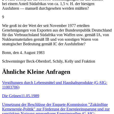
bei einem Anteil Südafrikas von ca. 1,5 v. H. der hiesigen
Ausfuhren — manuell durchgesehen werden müßten?
9
Wie groß ist der Wert der seit November 1977 erteilten
Genehmigungen von Exporten aus der Bundesrepublik Deutschland
für das Verbrauchsland Südafrika von Waffen usw. gemäß IA, von
Nuklearmaterialien gemäß IB und von sonstigen Waren von
strategischer Bedeutung gemäß IC der Ausfuhrliste?
Bonn, den 4. August 1983
Schwenninger Beck-Oberdorf, Schily, Kelly und Fraktion
Ähnliche Kleine Anfragen
Vergiftungen durch Lebensmittel und Haushaltsprodukte (G-SIG:
11003706)
Die Grünen
11.05.1989
Umsetzung der Beschlüsse der Enquete-Kommission "Zukünftige
Kernenergie-Politik" zur Förderung der Energieeinsparung und zur
verstärkten Nutzung erneuerbarer Energiequellen (G-SIG: