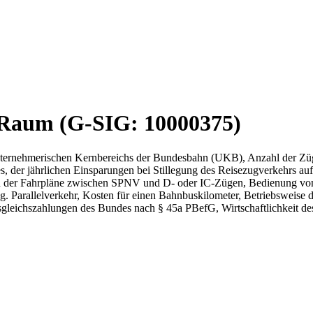
 Raum (G-SIG: 10000375)
unternehmerischen Kernbereichs der Bundesbahn (UKB), Anzahl der Z
 der jährlichen Einsparungen bei Stillegung des Reisezugverkehrs auf
n der Fahrpläne zwischen SPNV und D- oder IC-Zügen, Bedienung von
og. Parallelverkehr, Kosten für einen Bahnbuskilometer, Betriebsweis
gleichszahlungen des Bundes nach § 45a PBefG, Wirtschaftlichkeit de