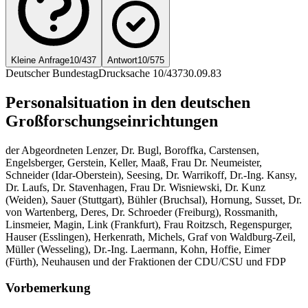
Kleine Anfrage
10/437
Antwort
10/575
Deutscher Bundestag
Drucksache 10/437
30.09.83
Personalsituation in den deutschen
Großforschungseinrichtungen
der Abgeordneten Lenzer, Dr. Bugl, Boroffka, Carstensen,
Engelsberger, Gerstein, Keller, Maaß, Frau Dr. Neumeister,
Schneider (Idar-Oberstein), Seesing, Dr. Warrikoff, Dr.-Ing. Kansy,
Dr. Laufs, Dr. Stavenhagen, Frau Dr. Wisniewski, Dr. Kunz
(Weiden), Sauer (Stuttgart), Bühler (Bruchsal), Hornung, Susset, Dr.
von Wartenberg, Deres, Dr. Schroeder (Freiburg), Rossmanith,
Linsmeier, Magin, Link (Frankfurt), Frau Roitzsch, Regenspurger,
Hauser (Esslingen), Herkenrath, Michels, Graf von Waldburg-Zeil,
Müller (Wesseling), Dr.-Ing. Laermann, Kohn, Hoffie, Eimer
(Fürth), Neuhausen und der Fraktionen der CDU/CSU und FDP
Vorbemerkung