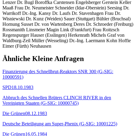
Lenzer Dr. Bugl Boroffka Carstensen Engelsberger Gerstein Keller
Maaß Frau Dr. Neumeister Schneider (Idar-Oberstein) Seesing Dr.
Warrikoff Dr.-Ing. Kansy Dr. Laufs Dr. Stavenhagen Frau Dr.
Wisniewski Dr. Kunz (Weiden) Sauer (Stuttgart) Bühler (Bruchsal)
Hornung Susset Dr. von Wartenberg Deres Dr. Schroeder (Freiburg)
Rossmanith Linsmeier Magin Link (Frankfurt) Frau Roitzsch
Regenspurger Hauser (Esslingen) Herkenrath Michels Graf von
Waldburg-Zeil Müller (Wesseling) Dr.-Ing. Laermann Kohn Hoffie
Eimer (Fürth) Neuhausen
Ähnliche Kleine Anfragen
Finanzierung des Schnellbrut-Reaktors SNR 300 (G-SIG:
10000591)
SPD
18.10.1983
Abbruch des Schnellen Brüters CLINCH RIVER in den
Vereinigten Staaten (G-SIG: 10000745)
Die Grünen
08.12.1983
Deutsche Beteiligung am Super-Phenix (G-SIG: 10001225)
Die Grünen
16.05.1984