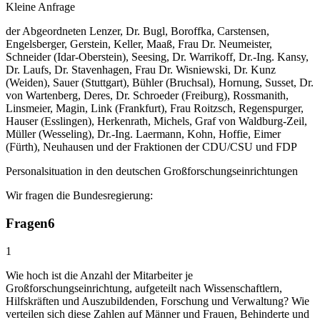
Kleine Anfrage
der Abgeordneten Lenzer, Dr. Bugl, Boroffka, Carstensen,
Engelsberger, Gerstein, Keller, Maaß, Frau Dr. Neumeister,
Schneider (Idar-Oberstein), Seesing, Dr. Warrikoff, Dr.-Ing. Kansy,
Dr. Laufs, Dr. Stavenhagen, Frau Dr. Wisniewski, Dr. Kunz
(Weiden), Sauer (Stuttgart), Bühler (Bruchsal), Hornung, Susset, Dr.
von Wartenberg, Deres, Dr. Schroeder (Freiburg), Rossmanith,
Linsmeier, Magin, Link (Frankfurt), Frau Roitzsch, Regenspurger,
Hauser (Esslingen), Herkenrath, Michels, Graf von Waldburg-Zeil,
Müller (Wesseling), Dr.-Ing. Laermann, Kohn, Hoffie, Eimer
(Fürth), Neuhausen und der Fraktionen der CDU/CSU und FDP
Personalsituation in den deutschen Großforschungseinrichtungen
Wir fragen die Bundesregierung:
Fragen
6
1
Wie hoch ist die Anzahl der Mitarbeiter je
Großforschungseinrichtung, aufgeteilt nach Wissenschaftlern,
Hilfskräften und Auszubildenden, Forschung und Verwaltung? Wie
verteilen sich diese Zahlen auf Männer und Frauen, Behinderte und