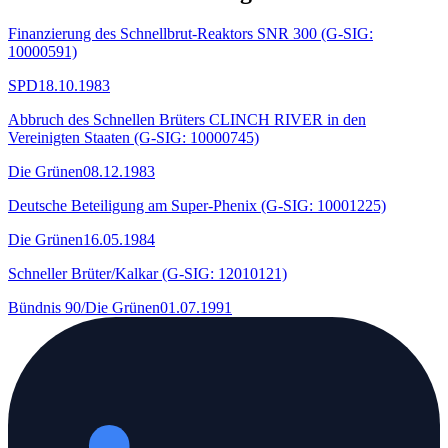
Finanzierung des Schnellbrut-Reaktors SNR 300 (G-SIG:
10000591)
SPD
18.10.1983
Abbruch des Schnellen Brüters CLINCH RIVER in den
Vereinigten Staaten (G-SIG: 10000745)
Die Grünen
08.12.1983
Deutsche Beteiligung am Super-Phenix (G-SIG: 10001225)
Die Grünen
16.05.1984
Schneller Brüter/Kalkar (G-SIG: 12010121)
Bündnis 90/Die Grünen
01.07.1991