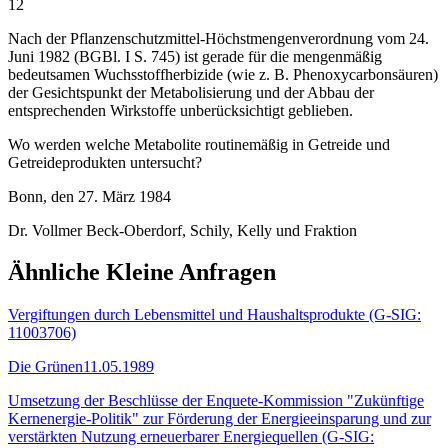
12
Nach der Pflanzenschutzmittel-Höchstmengenverordnung vom 24.
Juni 1982 (BGBl. I S. 745) ist gerade für die mengenmäßig
bedeutsamen Wuchsstoffherbizide (wie z. B. Phenoxycarbonsäuren)
der Gesichtspunkt der Metabolisierung und der Abbau der
entsprechenden Wirkstoffe unberücksichtigt geblieben.
Wo werden welche Metabolite routinemäßig in Getreide und
Getreideprodukten untersucht?
Bonn, den 27. März 1984
Dr. Vollmer Beck-Oberdorf, Schily, Kelly und Fraktion
Ähnliche Kleine Anfragen
Vergiftungen durch Lebensmittel und Haushaltsprodukte (G-SIG:
11003706)
Die Grünen
11.05.1989
Umsetzung der Beschlüsse der Enquete-Kommission "Zukünftige
Kernenergie-Politik" zur Förderung der Energieeinsparung und zur
verstärkten Nutzung erneuerbarer Energiequellen (G-SIG: