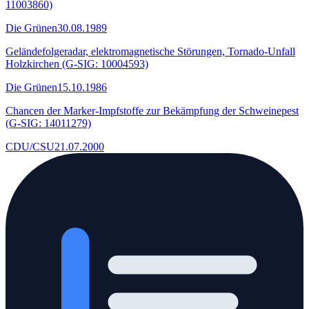
11003860)
Die Grünen
30.08.1989
Geländefolgeradar, elektromagnetische Störungen, Tornado-Unfall
Holzkirchen (G-SIG: 10004593)
Die Grünen
15.10.1986
Chancen der Marker-Impfstoffe zur Bekämpfung der Schweinepest
(G-SIG: 14011279)
CDU/CSU
21.07.2000