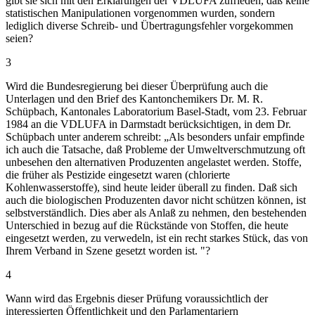
gibt sie sich mit den Erklärungen der VDLUFA zufrieden, daß keine
statistischen Manipulationen vorgenommen wurden, sondern
lediglich diverse Schreib- und Übertragungsfehler vorgekommen
seien?
3
Wird die Bundesregierung bei dieser Überprüfung auch die
Unterlagen und den Brief des Kantonchemikers Dr. M. R.
Schüpbach, Kantonales Laboratorium Basel-Stadt, vom 23. Februar
1984 an die VDLUFA in Darmstadt berücksichtigen, in dem Dr.
Schüpbach unter anderem schreibt: „Als besonders unfair empfinde
ich auch die Tatsache, daß Probleme der Umweltverschmutzung oft
unbesehen den alternativen Produzenten angelastet werden. Stoffe,
die früher als Pestizide eingesetzt waren (chlorierte
Kohlenwasserstoffe), sind heute leider überall zu finden. Daß sich
auch die biologischen Produzenten davor nicht schützen können, ist
selbstverständlich. Dies aber als Anlaß zu nehmen, den bestehenden
Unterschied in bezug auf die Rückstände von Stoffen, die heute
eingesetzt werden, zu verwedeln, ist ein recht starkes Stück, das von
Ihrem Verband in Szene gesetzt worden ist. "?
4
Wann wird das Ergebnis dieser Prüfung voraussichtlich der
interessierten Öffentlichkeit und den Parlamentariern