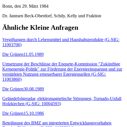
Bonn, den 29. März 1984
Dr. Jannsen Beck-Oberdorf, Schily, Kelly und Fraktion
Ähnliche Kleine Anfragen
Vergiftungen durch Lebensmittel und Haushaltsprodukte (G-SIG:
11003706)
Die Grünen
11.05.1989
Umsetzung der Beschlüsse der Enquete-Kommission "Zukünftige
Kernenergie-Politik" zur Förderung der Energieeinsparung und zur
verstärkten Nutzung erneuerbarer Energiequellen (G-SIG:
11003860)
Die Grünen
30.08.1989
Geländefolgeradar, elektromagnetische Störungen, Tornado-Unfall
Holzkirchen (G-SIG: 10004593)
Die Grünen
15.10.1986
Beteiligung des BMZ am integrierten Entwicklungsvorhaben