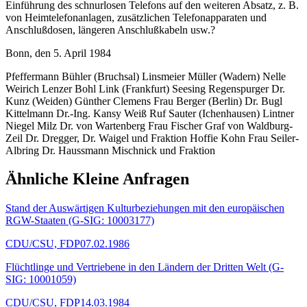
Einführung des schnurlosen Telefons auf den weiteren Absatz, z. B.
von Heimtelefonanlagen, zusätzlichen Telefonapparaten und
Anschlußdosen, längeren Anschlußkabeln usw.?
Bonn, den 5. April 1984
Pfeffermann Bühler (Bruchsal) Linsmeier Müller (Wadern) Nelle
Weirich Lenzer Bohl Link (Frankfurt) Seesing Regenspurger Dr.
Kunz (Weiden) Günther Clemens Frau Berger (Berlin) Dr. Bugl
Kittelmann Dr.-Ing. Kansy Weiß Ruf Sauter (Ichenhausen) Lintner
Niegel Milz Dr. von Wartenberg Frau Fischer Graf von Waldburg-
Zeil Dr. Dregger, Dr. Waigel und Fraktion Hoffie Kohn Frau Seiler-
Albring Dr. Haussmann Mischnick und Fraktion
Ähnliche Kleine Anfragen
Stand der Auswärtigen Kulturbeziehungen mit den europäischen
RGW-Staaten (G-SIG: 10003177)
CDU/CSU, FDP
07.02.1986
Flüchtlinge und Vertriebene in den Ländern der Dritten Welt (G-
SIG: 10001059)
CDU/CSU, FDP
14.03.1984