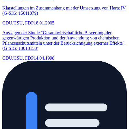
Klarstellungen im Zusammenhang mit der Umsetzung von Hartz IV
(G-SIG: 15011379)
CDU/CSU, FDP
18.01.2005
Aussagen der Studie "Gesamtwirtschaftliche Bewertung der
gegenwärtigen Produktion und der Anwendung von chemischen
Pflanzenschutzmitteln unter der Berücksichtigung externer Effekte"
(G-SIG: 13013153)
CDU/CSU, FDP
14.04.1998