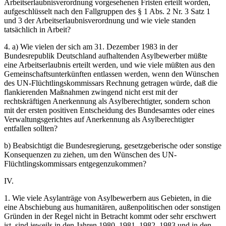
Arbeitserlaubnisverordnung vorgesehenen Fristen erteilt worden,
aufgeschlüsselt nach den Fallgruppen des § 1 Abs. 2 Nr. 3 Satz 1
und 3 der Arbeitserlaubnisverordnung und wie viele standen
tatsächlich in Arbeit?
4. a) Wie vielen der sich am 31. Dezember 1983 in der
Bundesrepublik Deutschland aufhaltenden Asylbewerber müßte
eine Arbeitserlaubnis erteilt werden, und wie viele müßten aus den
Gemeinschaftsunterkünften entlassen werden, wenn den Wünschen
des UN-Flüchtlingskommissars Rechnung getragen würde, daß die
flankierenden Maßnahmen zwingend nicht erst mit der
rechtskräftigen Anerkennung als Asylberechtigter, sondern schon
mit der ersten positiven Entscheidung des Bundesamtes oder eines
Verwaltungsgerichtes auf Anerkennung als Asylberechtigter
entfallen sollten?
b) Beabsichtigt die Bundesregierung, gesetzgeberische oder sonstige
Konsequenzen zu ziehen, um den Wünschen des UN-
Flüchtlingskommissars entgegenzukommen?
IV.
1. Wie viele Asylanträge von Asylbewerbern aus Gebieten, in die
eine Abschiebung aus humanitären, außenpolitischen oder sonstigen
Gründen in der Regel nicht in Betracht kommt oder sehr erschwert
ist, sind jeweils in den Jahren 1980, 1981, 1982, 1983 und in den