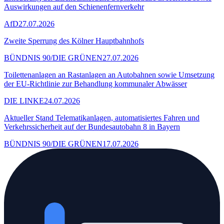
Auswirkungen auf den Schienenfernverkehr
AfD
27.07.2026
Zweite Sperrung des Kölner Hauptbahnhofs
BÜNDNIS 90/DIE GRÜNEN
27.07.2026
Toilettenanlagen an Rastanlagen an Autobahnen sowie Umsetzung
der EU-Richtlinie zur Behandlung kommunaler Abwässer
DIE LINKE
24.07.2026
Aktueller Stand Telematikanlagen, automatisiertes Fahren und
Verkehrssicherheit auf der Bundesautobahn 8 in Bayern
BÜNDNIS 90/DIE GRÜNEN
17.07.2026