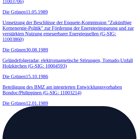
11003706)
Die Grünen
11.05.1989
Umsetzung der Beschlüsse der Enquete-Kommission "Zukünftige
Kernenergie-Politik" zur Förderung der Energieeinsparung und zur
verstärkten Nutzung erneuerbarer Energiequellen (G-SIG:
11003860)
Die Grünen
30.08.1989
Geländefolgeradar, elektromagnetische Störungen, Tornado-Unfall
Holzkirchen (G-SIG: 10004593)
Die Grünen
15.10.1986
Beteiligung des BMZ am integrierten Entwicklungsvorhaben
Bondoc/Philippinen (G-SIG: 11003214)
Die Grünen
12.01.1989