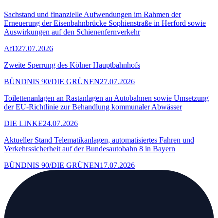
Sachstand und finanzielle Aufwendungen im Rahmen der
Erneuerung der Eisenbahnbrücke Sophienstraße in Herford sowie
Auswirkungen auf den Schienenfernverkehr
AfD
27.07.2026
Zweite Sperrung des Kölner Hauptbahnhofs
BÜNDNIS 90/DIE GRÜNEN
27.07.2026
Toilettenanlagen an Rastanlagen an Autobahnen sowie Umsetzung
der EU-Richtlinie zur Behandlung kommunaler Abwässer
DIE LINKE
24.07.2026
Aktueller Stand Telematikanlagen, automatisiertes Fahren und
Verkehrssicherheit auf der Bundesautobahn 8 in Bayern
BÜNDNIS 90/DIE GRÜNEN
17.07.2026