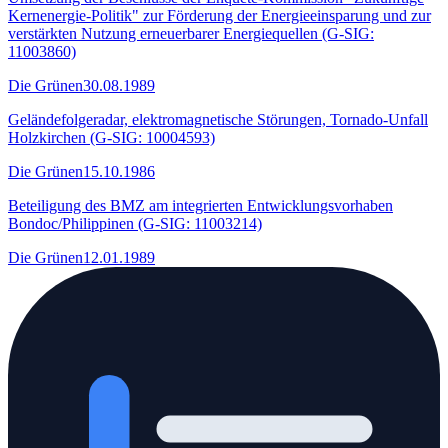
Kernenergie-Politik" zur Förderung der Energieeinsparung und zur
verstärkten Nutzung erneuerbarer Energiequellen (G-SIG:
11003860)
Die Grünen
30.08.1989
Geländefolgeradar, elektromagnetische Störungen, Tornado-Unfall
Holzkirchen (G-SIG: 10004593)
Die Grünen
15.10.1986
Beteiligung des BMZ am integrierten Entwicklungsvorhaben
Bondoc/Philippinen (G-SIG: 11003214)
Die Grünen
12.01.1989