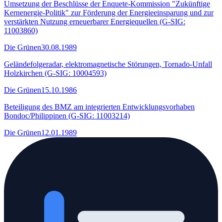
Umsetzung der Beschlüsse der Enquete-Kommission "Zukünftige
Kernenergie-Politik" zur Förderung der Energieeinsparung und zur
verstärkten Nutzung erneuerbarer Energiequellen (G-SIG:
11003860)
Die Grünen
30.08.1989
Geländefolgeradar, elektromagnetische Störungen, Tornado-Unfall
Holzkirchen (G-SIG: 10004593)
Die Grünen
15.10.1986
Beteiligung des BMZ am integrierten Entwicklungsvorhaben
Bondoc/Philippinen (G-SIG: 11003214)
Die Grünen
12.01.1989