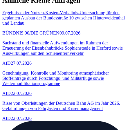
Ähnliche Kleine Anfragen
Ergebnisse der Nutzen-Kosten-Verhältnis-Untersuchung für den
geplanten Ausbau der Bundesstraße 10 zwischen Hinterweidenthal
und Landau
BÜNDNIS 90/DIE GRÜNEN
09.07.2026
Sachstand und finanzielle Aufwendungen im Rahmen der
Erneuerung der Eisenbahnbrücke Sophienstraße in Herford sowie
Auswirkungen auf den Schienenfernverkehr
AfD
27.07.2026
Genehmigung, Kontrolle und Monitoring atmosphärischer
Stoffeinträge durch Forschungs- und Militärflüge sowie
Wettermodifikationsprogramme
AfD
22.07.2026
Risse von Oberleitungen der Deutschen Bahn AG im Jahr 2026,
Gefährdungen von Fahrgästen und Krisenmanagement
AfD
22.07.2026