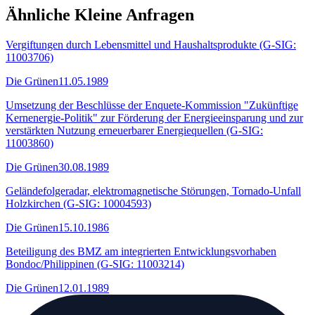
Ähnliche Kleine Anfragen
Vergiftungen durch Lebensmittel und Haushaltsprodukte (G-SIG:
11003706)
Die Grünen
11.05.1989
Umsetzung der Beschlüsse der Enquete-Kommission "Zukünftige
Kernenergie-Politik" zur Förderung der Energieeinsparung und zur
verstärkten Nutzung erneuerbarer Energiequellen (G-SIG:
11003860)
Die Grünen
30.08.1989
Geländefolgeradar, elektromagnetische Störungen, Tornado-Unfall
Holzkirchen (G-SIG: 10004593)
Die Grünen
15.10.1986
Beteiligung des BMZ am integrierten Entwicklungsvorhaben
Bondoc/Philippinen (G-SIG: 11003214)
Die Grünen
12.01.1989