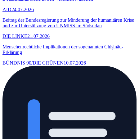
AfD
24.07.2026
Beitrag der Bundesregierung zur Minderung der humanitären Krise
und zur Unterstützung von UNMISS im Südsudan
DIE LINKE
21.07.2026
Menschenrechtliche Implikationen der sogenannten Chișinău-
Erklärung
BÜNDNIS 90/DIE GRÜNEN
10.07.2026