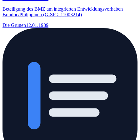
Beteiligung des BMZ am integrierten Entwicklungsvorhaben
Bondoc/Philippinen (G-SIG: 11003214)
Die Grünen
12.01.1989