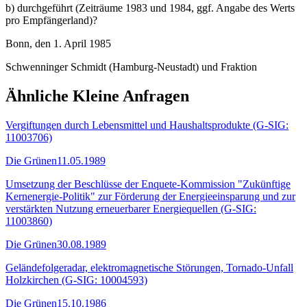
b) durchgeführt (Zeiträume 1983 und 1984, ggf. Angabe des Werts
pro Empfängerland)?
Bonn, den 1. April 1985
Schwenninger Schmidt (Hamburg-Neustadt) und Fraktion
Ähnliche Kleine Anfragen
Vergiftungen durch Lebensmittel und Haushaltsprodukte (G-SIG:
11003706)
Die Grünen
11.05.1989
Umsetzung der Beschlüsse der Enquete-Kommission "Zukünftige
Kernenergie-Politik" zur Förderung der Energieeinsparung und zur
verstärkten Nutzung erneuerbarer Energiequellen (G-SIG:
11003860)
Die Grünen
30.08.1989
Geländefolgeradar, elektromagnetische Störungen, Tornado-Unfall
Holzkirchen (G-SIG: 10004593)
Die Grünen
15.10.1986