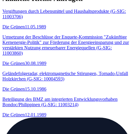
Vergiftungen durch Lebensmittel und Haushaltsprodukte (G-SIG:
11003706)
Die Grünen
11.05.1989
Umsetzung der Beschlüsse der Enquete-Kommission "Zukünftige
Kernenergie-Politik" zur Förderung der Energieeinsparung und zur
verstärkten Nutzung erneuerbarer Energiequellen (G-SIG:
11003860)
Die Grünen
30.08.1989
Geländefolgeradar, elektromagnetische Störungen, Tornado-Unfall
Holzkirchen (G-SIG: 10004593)
Die Grünen
15.10.1986
Beteiligung des BMZ am integrierten Entwicklungsvorhaben
Bondoc/Philippinen (G-SIG: 11003214)
Die Grünen
12.01.1989