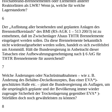
Hochabbrand-Brennelementen oder Elementen anderer
Reaktorlinien als LWR? Wenn ja, welche für welche
Lagerstandorte?
6
Der „Auflistung aller bestehenden und geplanten Anlagen des
Brennstoffkreislaufs" des BMI (RS-AGK 1 – 513 200/3) ist zu
entnehmen, daß im Zwischenlager Ahaus THTR Brennelemente
eingelagert werden sollen. Da diese Brennelemente bekanntlich
nicht wiederaufgearbeitet werden sollen, handelt es sich zweifelsfrei
um Atommüll. Hält die Bundesregierung in Anbetracht dieser
Tatsachen eine Aufbewahrungsgenehmigung nach § 6 AtG für
THTR Brennelemente für ausreichend?
7
Welche Änderungen oder Nachrüstmaßnahmen – wie z. B.
Änderung des Behälter-Deckelkonzeptes, Bau einer EVA*)-
geschützten Halle etc. – plant die Bundesregierung als Auflagen, um
die ursprünglich geplante und der Bevölkerung immer wieder
zugesagte Sicherheit der Trockenlagerung gegenüber EVA* )-
Störfällen doch noch gewährleisten zu können?
8