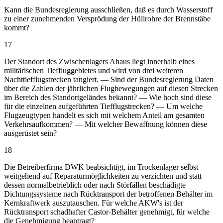
Kann die Bundesregierung ausschließen, daß es durch Wasserstoff
zu einer zunehmenden Versprödung der Hüllrohre der Brennstäbe
kommt?
17
Der Standort des Zwischenlagers Ahaus liegt innerhalb eines
militärischen Tieffluggebietes und wird von drei weiteren
Nachttiefflugstrecken tangiert. — Sind der Bundesregierung Daten
über die Zahlen der jährlichen Flugbewegungen auf diesen Strecken
im Bereich des Standortgeländes bekannt? — Wie hoch sind diese
für die einzelnen aufgeführten Tiefflugstrecken? — Um welche
Flugzeugtypen handelt es sich mit welchem Anteil am gesamten
Verkehrsaufkommen? — Mit welcher Bewaffnung können diese
ausgerüstet sein?
18
Die Betreiberfirma DWK beabsichtigt, im Trockenlager selbst
weitgehend auf Reparaturmöglichkeiten zu verzichten und statt
dessen normalbetrieblich oder nach Störfällen beschädigte
Dichtungssysteme nach Rücktransport der betroffenen Behälter im
Kernkraftwerk auszutauschen. Für welche AKW's ist der
Rücktransport schadhafter Castor-Behälter genehmigt, für welche
die Genehmigung beantragt?