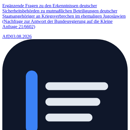
Ergänzende Fragen zu den Erkenntnissen deutscher
Sicherheitsbehörden zu mutmaßlichen Beteiligungen deutscher
Staatsangehöriger an Kriegsverbrechen im ehemaligen Jugoslawien
(Nachfrage zur Antwort der Bundesregierung auf die Kleine
Anfrage 21/6602)
AfD
03.08.2026