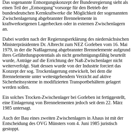
Das sogenannte Entsorgungskonzept der Bundesregierung sieht als
einen Teil der „Entsorgung"vorsorge für den Betrieb der
bundesdeutschen Kernkraftwerke die Möglichkeit der sogenannten
Zwischenlagerung abgebrannter Brennelemente in
kraftwerkseigenen Lagerbecken oder in externen Zwischenlagern
an.
Dabei wurden nach der Regierungserklärung des niedersächsischen
Ministerpräsidenten Dr. Albrecht zum NEZ Gorleben vom 16. Mai
1979, in der die Naßlagerung abgebrannter Brennelemente aufgrund
ihres Gefährdungspotentials als nicht genehmigungsfähig beurteilt
wurde, Anträge auf die Errichtung der Naß-Zwischenlager nicht
weiterverfolgt. Statt dessen wurde von der Industrie forciert das
Konzept der sog. Trockenlagerung entwickelt, bei dem die
Brennelemente unter weitestgehendem Verzicht auf aktive
Sicherheitssysteme in modifizierten Transportbehältern gelagert
werden sollen.
Ein solches Trocken-Zwischenlager bei Gorleben ist fertiggestellt,
eine Einlagerung von Brennelementen jedoch seit dem 22. März
1985 untersagt.
Auch der Bau eines zweiten Zwischenlagers in Ahaus ist mit der
Entscheidung des OVG Münsters vom 4. Juni 1985 juristisch
gestoppt.