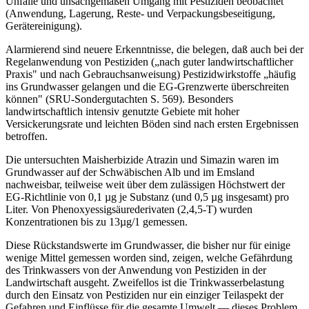
Unfälle und unsachgemäßen Umgang mit Pestiziden beobachtet
(Anwendung, Lagerung, Reste- und Verpackungsbeseitigung,
Gerätereinigung).
Alarmierend sind neuere Erkenntnisse, die belegen, daß auch bei der
Regelanwendung von Pestiziden („nach guter landwirtschaftlicher
Praxis" und nach Gebrauchsanweisung) Pestizidwirkstoffe „häufig
ins Grundwasser gelangen und die EG-Grenzwerte überschreiten
können" (SRU-Sondergutachten S. 569). Besonders
landwirtschaftlich intensiv genutzte Gebiete mit hoher
Versickerungsrate und leichten Böden sind nach ersten Ergebnissen
betroffen.
Die untersuchten Maisherbizide Atrazin und Simazin waren im
Grundwasser auf der Schwäbischen Alb und im Emsland
nachweisbar, teilweise weit über dem zulässigen Höchstwert der
EG-Richtlinie von 0,1 µg je Substanz (und 0,5 µg insgesamt) pro
Liter. Von Phenoxyessigsäurederivaten (2,4,5-T) wurden
Konzentrationen bis zu 13µg/1 gemessen.
Diese Rückstandswerte im Grundwasser, die bisher nur für einige
wenige Mittel gemessen worden sind, zeigen, welche Gefährdung
des Trinkwassers von der Anwendung von Pestiziden in der
Landwirtschaft ausgeht. Zweifellos ist die Trinkwasserbelastung
durch den Einsatz von Pestiziden nur ein einziger Teilaspekt der
Gefahren und Einflüsse für die gesamte Umwelt — dieses Problem