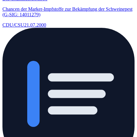
Chancen der Marker-Impfstoffe zur Bekämpfung der Schweinepest
(G-SIG: 14011279)
CDU/CSU
21.07.2000