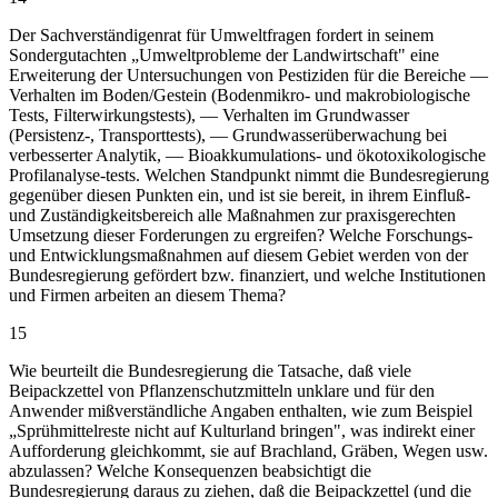
Der Sachverständigenrat für Umweltfragen fordert in seinem
Sondergutachten „Umweltprobleme der Landwirtschaft" eine
Erweiterung der Untersuchungen von Pestiziden für die Bereiche —
Verhalten im Boden/Gestein (Bodenmikro- und makrobiologische
Tests, Filterwirkungstests), — Verhalten im Grundwasser
(Persistenz-, Transporttests), — Grundwasserüberwachung bei
verbesserter Analytik, — Bioakkumulations- und ökotoxikologische
Profilanalyse-tests. Welchen Standpunkt nimmt die Bundesregierung
gegenüber diesen Punkten ein, und ist sie bereit, in ihrem Einfluß-
und Zuständigkeitsbereich alle Maßnahmen zur praxisgerechten
Umsetzung dieser Forderungen zu ergreifen? Welche Forschungs-
und Entwicklungsmaßnahmen auf diesem Gebiet werden von der
Bundesregierung gefördert bzw. finanziert, und welche Institutionen
und Firmen arbeiten an diesem Thema?
15
Wie beurteilt die Bundesregierung die Tatsache, daß viele
Beipackzettel von Pflanzenschutzmitteln unklare und für den
Anwender mißverständliche Angaben enthalten, wie zum Beispiel
„Sprühmittelreste nicht auf Kulturland bringen", was indirekt einer
Aufforderung gleichkommt, sie auf Brachland, Gräben, Wegen usw.
abzulassen? Welche Konsequenzen beabsichtigt die
Bundesregierung daraus zu ziehen, daß die Beipackzettel (und die