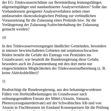
der EG-Trinkwasserrichtlinie zur Bereitstellung leistungsfähiger,
allgemeingültiger und standardisierter Analyseverfahren? Sollte das
Vorhandensein geeigneter Analyseverfahren neben einer
umfassenden ökotoxikologischen Prüfung zur verbindlichen
Voraussetzung für die Zulassung eines Pestizids bzw. für die
Verlängerung der Zulassung/Aufrechterhaltung der Zulassung
gemacht werden?
10
In den Trinkwasserversorgungen ländlicher Gemeinden, besonders
in intensiv bewirtschafteten Gebieten mit sorptionsschwachen
Böden besteht die Gefahr des Eintrags von Pestiziden ins
Grundwasser; wie beurteilt die Bundesregierung diese Gefahr,
besonders auch im Zusammenhang mit den dort meist nur
eingeschränkten Möglichkeiten der Trinkwasseraufbereitung (z. B.
keine Aktivkohlefilter)?
11
Beabsichtigt die Bundesregierung, aus den bekanntgewordenen
Fällen von Herbizidbelastungen im Grundwasser nach
ordnungsgemäßem Einsatz der Mittel (Atrazin, Simazin,
Phenoxyessigsäurederivate) auf der Schwäbischen Alb und von
Atrazin in Flachbrunnen im Emsland Konsequenzen für die Prüfung