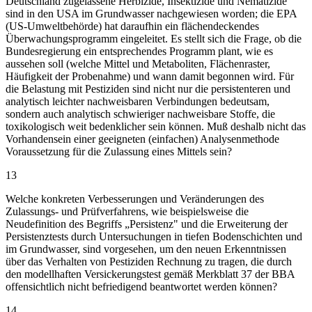
Deutschland zugelassene Herbizide, Insektizide und Nematizide
sind in den USA im Grundwasser nachgewiesen worden; die EPA
(US-Umweltbehörde) hat daraufhin ein flächendeckendes
Überwachungsprogramm eingeleitet. Es stellt sich die Frage, ob die
Bundesregierung ein entsprechendes Programm plant, wie es
aussehen soll (welche Mittel und Metaboliten, Flächenraster,
Häufigkeit der Probenahme) und wann damit begonnen wird. Für
die Belastung mit Pestiziden sind nicht nur die persistenteren und
analytisch leichter nachweisbaren Verbindungen bedeutsam,
sondern auch analytisch schwieriger nachweisbare Stoffe, die
toxikologisch weit bedenklicher sein können. Muß deshalb nicht das
Vorhandensein einer geeigneten (einfachen) Analysenmethode
Voraussetzung für die Zulassung eines Mittels sein?
13
Welche konkreten Verbesserungen und Veränderungen des
Zulassungs- und Prüfverfahrens, wie beispielsweise die
Neudefinition des Begriffs „Persistenz" und die Erweiterung der
Persistenztests durch Untersuchungen in tiefen Bodenschichten und
im Grundwasser, sind vorgesehen, um den neuen Erkenntnissen
über das Verhalten von Pestiziden Rechnung zu tragen, die durch
den modellhaften Versickerungstest gemäß Merkblatt 37 der BBA
offensichtlich nicht befriedigend beantwortet werden können?
14