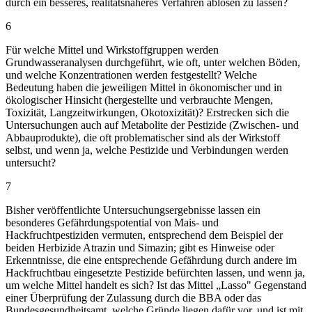
durch ein besseres, realitätsnäheres Verfahren ablösen zu lassen?
6
Für welche Mittel und Wirkstoffgruppen werden
Grundwasseranalysen durchgeführt, wie oft, unter welchen Böden,
und welche Konzentrationen werden festgestellt? Welche
Bedeutung haben die jeweiligen Mittel in ökonomischer und in
ökologischer Hinsicht (hergestellte und verbrauchte Mengen,
Toxizität, Langzeitwirkungen, Okotoxizität)? Erstrecken sich die
Untersuchungen auch auf Metabolite der Pestizide (Zwischen- und
Abbauprodukte), die oft problematischer sind als der Wirkstoff
selbst, und wenn ja, welche Pestizide und Verbindungen werden
untersucht?
7
Bisher veröffentlichte Untersuchungsergebnisse lassen ein
besonderes Gefährdungspotential von Mais- und
Hackfruchtpestiziden vermuten, entsprechend dem Beispiel der
beiden Herbizide Atrazin und Simazin; gibt es Hinweise oder
Erkenntnisse, die eine entsprechende Gefährdung durch andere im
Hackfruchtbau eingesetzte Pestizide befürchten lassen, und wenn ja,
um welche Mittel handelt es sich? Ist das Mittel „Lasso" Gegenstand
einer Überprüfung der Zulassung durch die BBA oder das
Bundesgesundheitsamt, welche Gründe liegen dafür vor, und ist mit