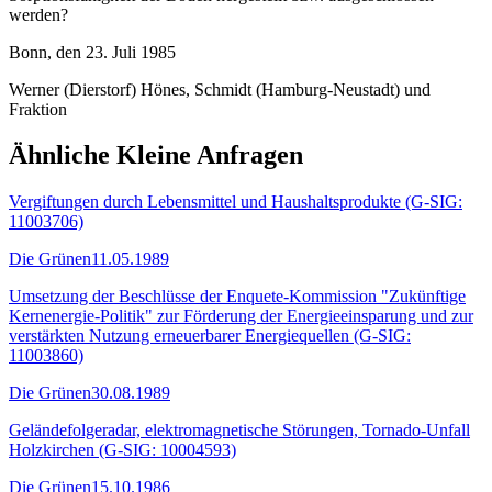
werden?
Bonn, den 23. Juli 1985
Werner (Dierstorf) Hönes, Schmidt (Hamburg-Neustadt) und
Fraktion
Ähnliche Kleine Anfragen
Vergiftungen durch Lebensmittel und Haushaltsprodukte (G-SIG:
11003706)
Die Grünen
11.05.1989
Umsetzung der Beschlüsse der Enquete-Kommission "Zukünftige
Kernenergie-Politik" zur Förderung der Energieeinsparung und zur
verstärkten Nutzung erneuerbarer Energiequellen (G-SIG:
11003860)
Die Grünen
30.08.1989
Geländefolgeradar, elektromagnetische Störungen, Tornado-Unfall
Holzkirchen (G-SIG: 10004593)
Die Grünen
15.10.1986