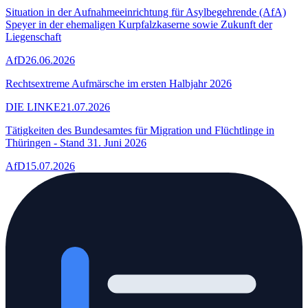
Situation in der Aufnahmeeinrichtung für Asylbegehrende (AfA)
Speyer in der ehemaligen Kurpfalzkaserne sowie Zukunft der
Liegenschaft
AfD
26.06.2026
Rechtsextreme Aufmärsche im ersten Halbjahr 2026
DIE LINKE
21.07.2026
Tätigkeiten des Bundesamtes für Migration und Flüchtlinge in
Thüringen - Stand 31. Juni 2026
AfD
15.07.2026