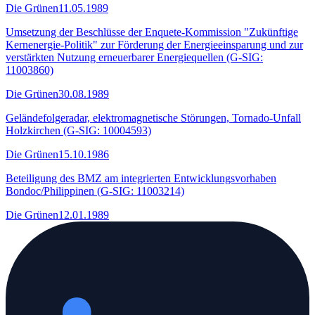
Die Grünen
11.05.1989
Umsetzung der Beschlüsse der Enquete-Kommission "Zukünftige
Kernenergie-Politik" zur Förderung der Energieeinsparung und zur
verstärkten Nutzung erneuerbarer Energiequellen (G-SIG:
11003860)
Die Grünen
30.08.1989
Geländefolgeradar, elektromagnetische Störungen, Tornado-Unfall
Holzkirchen (G-SIG: 10004593)
Die Grünen
15.10.1986
Beteiligung des BMZ am integrierten Entwicklungsvorhaben
Bondoc/Philippinen (G-SIG: 11003214)
Die Grünen
12.01.1989