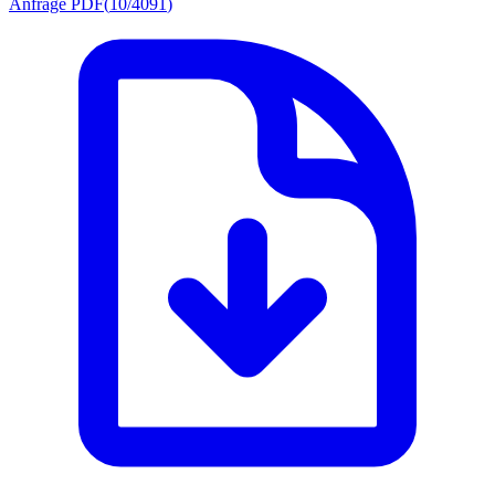
Anfrage PDF
(
10/4091
)