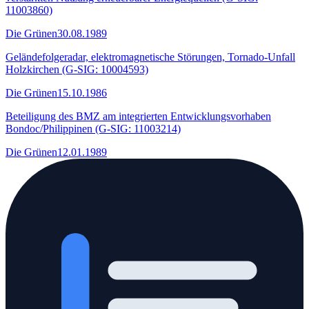
11003860)
Die Grünen
30.08.1989
Geländefolgeradar, elektromagnetische Störungen, Tornado-Unfall
Holzkirchen (G-SIG: 10004593)
Die Grünen
15.10.1986
Beteiligung des BMZ am integrierten Entwicklungsvorhaben
Bondoc/Philippinen (G-SIG: 11003214)
Die Grünen
12.01.1989