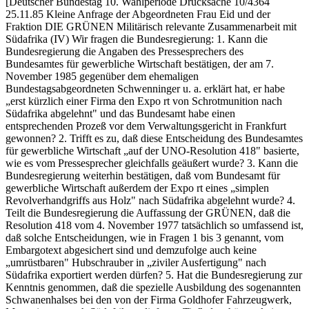
[Deutscher Bundestag 10. Wahlperiode Drucksache 10/4364
25.11.85 Kleine Anfrage der Abgeordneten Frau Eid und der
Fraktion DIE GRÜNEN Militärisch relevante Zusammenarbeit mit
Südafrika (IV) Wir fragen die Bundesregierung: 1. Kann die
Bundesregierung die Angaben des Pressesprechers des
Bundesamtes für gewerbliche Wirtschaft bestätigen, der am 7.
November 1985 gegenüber dem ehemaligen
Bundestagsabgeordneten Schwenninger u. a. erklärt hat, er habe
„erst kürzlich einer Firma den Expo rt von Schrotmunition nach
Südafrika abgelehnt" und das Bundesamt habe einen
entsprechenden Prozeß vor dem Verwaltungsgericht in Frankfurt
gewonnen? 2. Trifft es zu, daß diese Entscheidung des Bundesamtes
für gewerbliche Wirtschaft „auf der UNO-Resolution 418" basierte,
wie es vom Pressesprecher gleichfalls geäußert wurde? 3. Kann die
Bundesregierung weiterhin bestätigen, daß vom Bundesamt für
gewerbliche Wirtschaft außerdem der Expo rt eines „simplen
Revolverhandgriffs aus Holz" nach Südafrika abgelehnt wurde? 4.
Teilt die Bundesregierung die Auffassung der GRÜNEN, daß die
Resolution 418 vom 4. November 1977 tatsächlich so umfassend ist,
daß solche Entscheidungen, wie in Fragen 1 bis 3 genannt, vom
Embargotext abgesichert sind und demzufolge auch keine
„umrüstbaren" Hubschrauber in „ziviler Ausfertigung" nach
Südafrika exportiert werden dürfen? 5. Hat die Bundesregierung zur
Kenntnis genommen, daß die spezielle Ausbildung des sogenannten
Schwanenhalses bei den von der Firma Goldhofer Fahrzeugwerk,