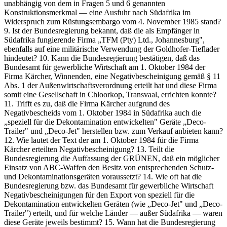
unabhängig von dem in Fragen 5 und 6 genannten
Konstruktionsmerkmal — eine Ausfuhr nach Südafrika im
Widerspruch zum Rüstungsembargo vom 4. November 1985 stand?
9. Ist der Bundesregierung bekannt, daß die als Empfänger in
Südafrika fungierende Firma „TFM (Pty) Ltd., Johannesburg",
ebenfalls auf eine militärische Verwendung der Goldhofer-Tieflader
hindeutet? 10. Kann die Bundesregierung bestätigen, daß das
Bundesamt für gewerbliche Wirtschaft am 1. Oktober 1984 der
Firma Kärcher, Winnenden, eine Negativbescheinigung gemäß § 11
Abs. 1 der Außenwirtschaftsverordnung erteilt hat und diese Firma
somit eine Gesellschaft in Chloorkop, Transvaal, errichten konnte?
11. Trifft es zu, daß die Firma Kärcher aufgrund des
Negativbescheids vom 1. Oktober 1984 in Südafrika auch die
„speziell für die Dekontamination entwickelten" Geräte „Deco-
Trailer" und „Deco-Jet" herstellen bzw. zum Verkauf anbieten kann?
12. Wie lautet der Text der am 1. Oktober 1984 für die Firma
Kärcher erteilten Negativbescheinigung? 13. Teilt die
Bundesregierung die Auffassung der GRÜNEN, daß ein möglicher
Einsatz von ABC-Waffen den Besitz von entsprechenden Schutz-
und Dekontaminationsgeräten voraussetzt? 14. Wie oft hat die
Bundesregierung bzw. das Bundesamt für gewerbliche Wirtschaft
Negativbescheinigungen für den Export von speziell für die
Dekontamination entwickelten Geräten (wie „Deco-Jet" und „Deco-
Trailer") erteilt, und für welche Länder — außer Südafrika — waren
diese Geräte jeweils bestimmt? 15. Wann hat die Bundesregierung