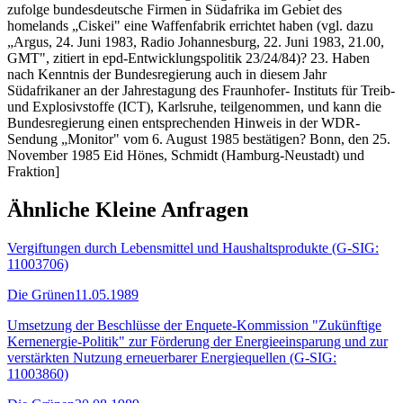
zufolge bundesdeutsche Firmen in Südafrika im Gebiet des
homelands „Ciskei" eine Waffenfabrik errichtet haben (vgl. dazu
„Argus, 24. Juni 1983, Radio Johannesburg, 22. Juni 1983, 21.00,
GMT", zitiert in epd-Entwicklungspolitik 23/24/84)? 23. Haben
nach Kenntnis der Bundesregierung auch in diesem Jahr
Südafrikaner an der Jahrestagung des Fraunhofer- Instituts für Treib-
und Explosivstoffe (ICT), Karlsruhe, teilgenommen, und kann die
Bundesregierung einen entsprechenden Hinweis in der WDR-
Sendung „Monitor" vom 6. August 1985 bestätigen? Bonn, den 25.
November 1985 Eid Hönes, Schmidt (Hamburg-Neustadt) und
Fraktion]
Ähnliche Kleine Anfragen
Vergiftungen durch Lebensmittel und Haushaltsprodukte (G-SIG:
11003706)
Die Grünen
11.05.1989
Umsetzung der Beschlüsse der Enquete-Kommission "Zukünftige
Kernenergie-Politik" zur Förderung der Energieeinsparung und zur
verstärkten Nutzung erneuerbarer Energiequellen (G-SIG:
11003860)