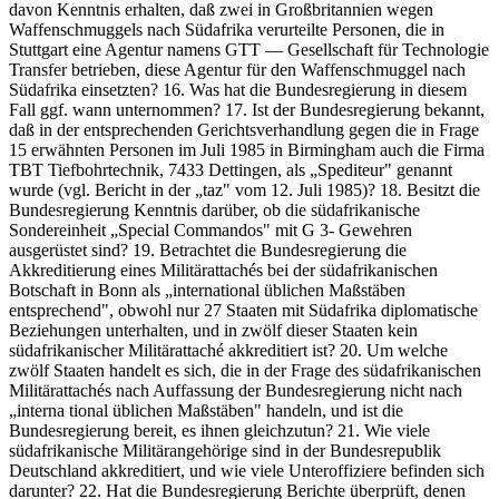
davon Kenntnis erhalten, daß zwei in Großbritannien wegen
Waffenschmuggels nach Südafrika verurteilte Personen, die in
Stuttgart eine Agentur namens GTT — Gesellschaft für Technologie
Transfer betrieben, diese Agentur für den Waffenschmuggel nach
Südafrika einsetzten? 16. Was hat die Bundesregierung in diesem
Fall ggf. wann unternommen? 17. Ist der Bundesregierung bekannt,
daß in der entsprechenden Gerichtsverhandlung gegen die in Frage
15 erwähnten Personen im Juli 1985 in Birmingham auch die Firma
TBT Tiefbohrtechnik, 7433 Dettingen, als „Spediteur" genannt
wurde (vgl. Bericht in der „taz" vom 12. Juli 1985)? 18. Besitzt die
Bundesregierung Kenntnis darüber, ob die südafrikanische
Sondereinheit „Special Commandos" mit G 3- Gewehren
ausgerüstet sind? 19. Betrachtet die Bundesregierung die
Akkreditierung eines Militärattachés bei der südafrikanischen
Botschaft in Bonn als „international üblichen Maßstäben
entsprechend", obwohl nur 27 Staaten mit Südafrika diplomatische
Beziehungen unterhalten, und in zwölf dieser Staaten kein
südafrikanischer Militärattaché akkreditiert ist? 20. Um welche
zwölf Staaten handelt es sich, die in der Frage des südafrikanischen
Militärattachés nach Auffassung der Bundesregierung nicht nach
„interna tional üblichen Maßstäben" handeln, und ist die
Bundesregierung bereit, es ihnen gleichzutun? 21. Wie viele
südafrikanische Militärangehörige sind in der Bundesrepublik
Deutschland akkreditiert, und wie viele Unteroffiziere befinden sich
darunter? 22. Hat die Bundesregierung Berichte überprüft, denen