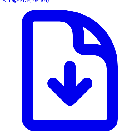
Anfrage PDF
(
10/4364
)