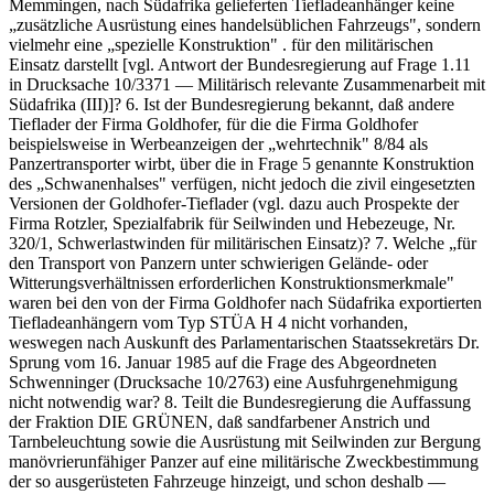
Memmingen, nach Südafrika gelieferten Tiefladeanhänger keine
„zusätzliche Ausrüstung eines handelsüblichen Fahrzeugs", sondern
vielmehr eine „spezielle Konstruktion" . für den militärischen
Einsatz darstellt [vgl. Antwort der Bundesregierung auf Frage 1.11
in Drucksache 10/3371 — Militärisch relevante Zusammenarbeit mit
Südafrika (III)]? 6. Ist der Bundesregierung bekannt, daß andere
Tieflader der Firma Goldhofer, für die die Firma Goldhofer
beispielsweise in Werbeanzeigen der „wehrtechnik" 8/84 als
Panzertransporter wirbt, über die in Frage 5 genannte Konstruktion
des „Schwanenhalses" verfügen, nicht jedoch die zivil eingesetzten
Versionen der Goldhofer-Tieflader (vgl. dazu auch Prospekte der
Firma Rotzler, Spezialfabrik für Seilwinden und Hebezeuge, Nr.
320/1, Schwerlastwinden für militärischen Einsatz)? 7. Welche „für
den Transport von Panzern unter schwierigen Gelände- oder
Witterungsverhältnissen erforderlichen Konstruktionsmerkmale"
waren bei den von der Firma Goldhofer nach Südafrika exportierten
Tiefladeanhängern vom Typ STÜA H 4 nicht vorhanden,
weswegen nach Auskunft des Parlamentarischen Staatssekretärs Dr.
Sprung vom 16. Januar 1985 auf die Frage des Abgeordneten
Schwenninger (Drucksache 10/2763) eine Ausfuhrgenehmigung
nicht notwendig war? 8. Teilt die Bundesregierung die Auffassung
der Fraktion DIE GRÜNEN, daß sandfarbener Anstrich und
Tarnbeleuchtung sowie die Ausrüstung mit Seilwinden zur Bergung
manövrierunfähiger Panzer auf eine militärische Zweckbestimmung
der so ausgerüsteten Fahrzeuge hinzeigt, und schon deshalb —