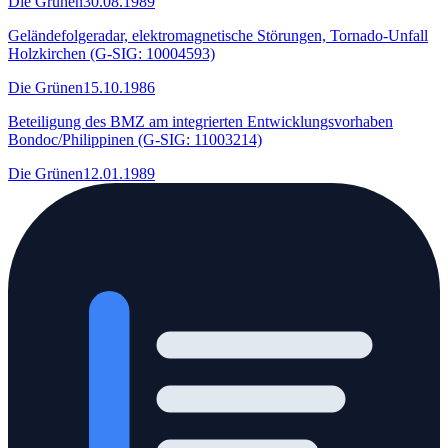
Die Grünen
30.08.1989
Geländefolgeradar, elektromagnetische Störungen, Tornado-Unfall
Holzkirchen (G-SIG: 10004593)
Die Grünen
15.10.1986
Beteiligung des BMZ am integrierten Entwicklungsvorhaben
Bondoc/Philippinen (G-SIG: 11003214)
Die Grünen
12.01.1989