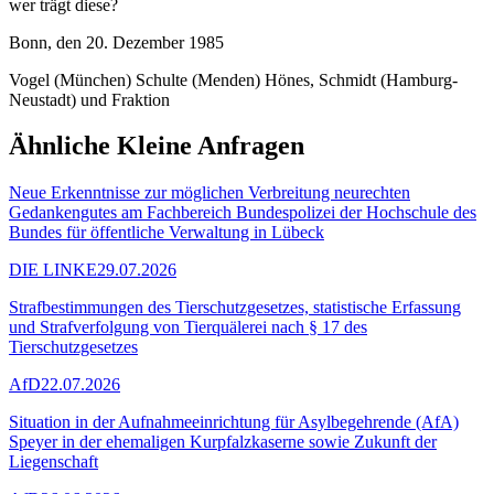
wer trägt diese?
Bonn, den 20. Dezember 1985
Vogel (München) Schulte (Menden) Hönes, Schmidt (Hamburg-
Neustadt) und Fraktion
Ähnliche Kleine Anfragen
Neue Erkenntnisse zur möglichen Verbreitung neurechten
Gedankengutes am Fachbereich Bundespolizei der Hochschule des
Bundes für öffentliche Verwaltung in Lübeck
DIE LINKE
29.07.2026
Strafbestimmungen des Tierschutzgesetzes, statistische Erfassung
und Strafverfolgung von Tierquälerei nach § 17 des
Tierschutzgesetzes
AfD
22.07.2026
Situation in der Aufnahmeeinrichtung für Asylbegehrende (AfA)
Speyer in der ehemaligen Kurpfalzkaserne sowie Zukunft der
Liegenschaft