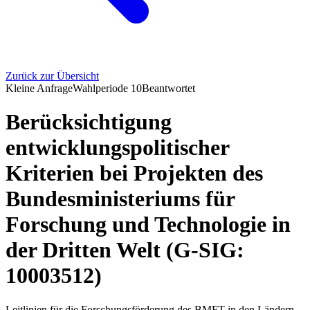
Zurück zur Übersicht
Kleine Anfrage
Wahlperiode
10
Beantwortet
Berücksichtigung
entwicklungspolitischer
Kriterien bei Projekten des
Bundesministeriums für
Forschung und Technologie in
der Dritten Welt (G-SIG:
10003512)
Leitlinien für die Forschungsförderung des BMFT in den Ländern