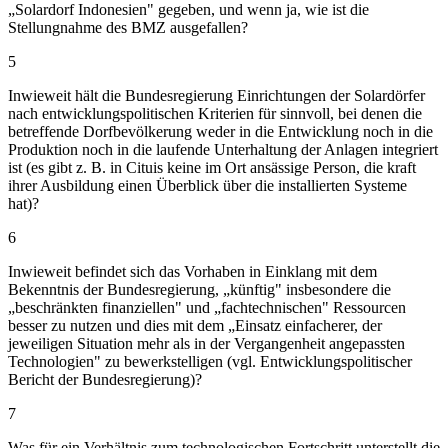
„Solardorf Indonesien" gegeben, und wenn ja, wie ist die
Stellungnahme des BMZ ausgefallen?
5
Inwieweit hält die Bundesregierung Einrichtungen der Solardörfer
nach entwicklungspolitischen Kriterien für sinnvoll, bei denen die
betreffende Dorfbevölkerung weder in die Entwicklung noch in die
Produktion noch in die laufende Unterhaltung der Anlagen integriert
ist (es gibt z. B. in Cituis keine im Ort ansässige Person, die kraft
ihrer Ausbildung einen Überblick über die installierten Systeme
hat)?
6
Inwieweit befindet sich das Vorhaben in Einklang mit dem
Bekenntnis der Bundesregierung, „künftig" insbesondere die
„beschränkten finanziellen" und „fachtechnischen" Ressourcen
besser zu nutzen und dies mit dem „Einsatz einfacherer, der
jeweiligen Situation mehr als in der Vergangenheit angepassten
Technologien" zu bewerkstelligen (vgl. Entwicklungspolitischer
Bericht der Bundesregierung)?
7
Was für ein Verhältnis zum technologischen Fortschritt unterstellt die