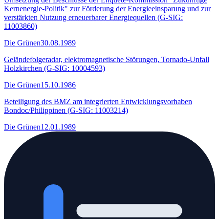
Kernenergie-Politik" zur Förderung der Energieeinsparung und zur
verstärkten Nutzung erneuerbarer Energiequellen (G-SIG:
11003860)
Die Grünen
30.08.1989
Geländefolgeradar, elektromagnetische Störungen, Tornado-Unfall
Holzkirchen (G-SIG: 10004593)
Die Grünen
15.10.1986
Beteiligung des BMZ am integrierten Entwicklungsvorhaben
Bondoc/Philippinen (G-SIG: 11003214)
Die Grünen
12.01.1989