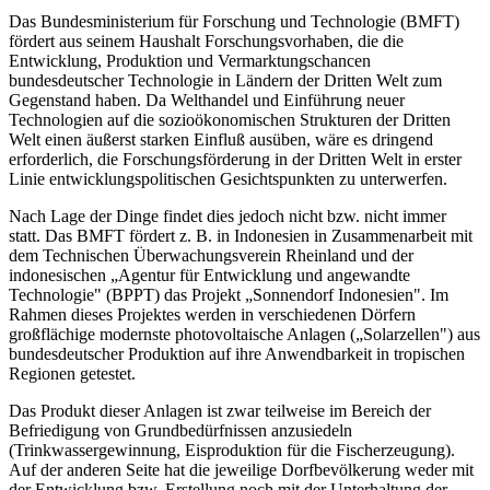
Das Bundesministerium für Forschung und Technologie (BMFT)
fördert aus seinem Haushalt Forschungsvorhaben, die die
Entwicklung, Produktion und Vermarktungschancen
bundesdeutscher Technologie in Ländern der Dritten Welt zum
Gegenstand haben. Da Welthandel und Einführung neuer
Technologien auf die sozioökonomischen Strukturen der Dritten
Welt einen äußerst starken Einfluß ausüben, wäre es dringend
erforderlich, die Forschungsförderung in der Dritten Welt in erster
Linie entwicklungspolitischen Gesichtspunkten zu unterwerfen.
Nach Lage der Dinge findet dies jedoch nicht bzw. nicht immer
statt. Das BMFT fördert z. B. in Indonesien in Zusammenarbeit mit
dem Technischen Überwachungsverein Rheinland und der
indonesischen „Agentur für Entwicklung und angewandte
Technologie" (BPPT) das Projekt „Sonnendorf Indonesien". Im
Rahmen dieses Projektes werden in verschiedenen Dörfern
großflächige modernste photovoltaische Anlagen („Solarzellen") aus
bundesdeutscher Produktion auf ihre Anwendbarkeit in tropischen
Regionen getestet.
Das Produkt dieser Anlagen ist zwar teilweise im Bereich der
Befriedigung von Grundbedürfnissen anzusiedeln
(Trinkwassergewinnung, Eisproduktion für die Fischerzeugung).
Auf der anderen Seite hat die jeweilige Dorfbevölkerung weder mit
der Entwicklung bzw. Erstellung noch mit der Unterhaltung der