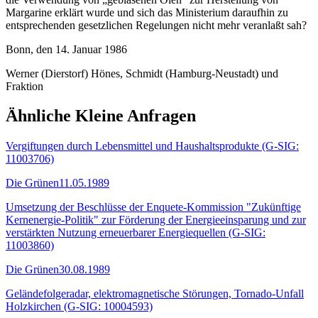
Margarine erklärt wurde und sich das Ministerium daraufhin zu
entsprechenden gesetzlichen Regelungen nicht mehr veranlaßt sah?
Bonn, den 14. Januar 1986
Werner (Dierstorf) Hönes, Schmidt (Hamburg-Neustadt) und
Fraktion
Ähnliche Kleine Anfragen
Vergiftungen durch Lebensmittel und Haushaltsprodukte (G-SIG:
11003706)
Die Grünen
11.05.1989
Umsetzung der Beschlüsse der Enquete-Kommission "Zukünftige
Kernenergie-Politik" zur Förderung der Energieeinsparung und zur
verstärkten Nutzung erneuerbarer Energiequellen (G-SIG:
11003860)
Die Grünen
30.08.1989
Geländefolgeradar, elektromagnetische Störungen, Tornado-Unfall
Holzkirchen (G-SIG: 10004593)