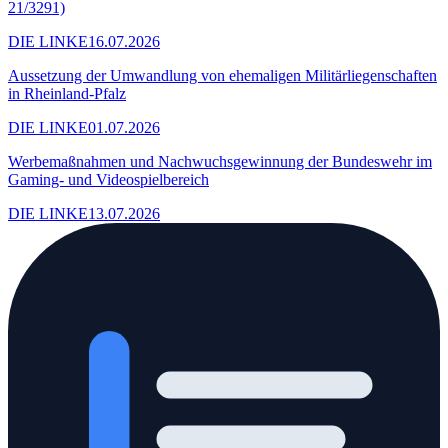
21/3291)
DIE LINKE
16.07.2026
Aussetzung der Umwandlung von ehemaligen Militärliegenschaften
in Rheinland-Pfalz
DIE LINKE
01.07.2026
Werbemaßnahmen und Nachwuchsgewinnung der Bundeswehr im
Gaming- und Videospielbereich
DIE LINKE
13.07.2026