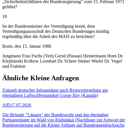
„Sicherheitsrichtlinien der Bundesregierung" vom 15. Februar 1971
geführt?
18
Ist der Bundesminister der Verteidigung bereit, dem
Verteidigungsausschuß des Deutschen Bundestages künftig
regelmäßig über die Arbeit des MAD zu berichten?
Bonn, den 15. Januar 1986
Jungmann Frau Fuchs (Verl) Gerstl (Passau) Heistermann Horn Dr.
Klejdzinski Kolbow Leonhart Dr. Scheer Steiner Wiefel Dr. Vogel
und Fraktion
Ähnliche Kleine Anfragen
Zukunft deutscher Infrastruktur nach Restwertregelung am
ehemaligen Luftwaffenstandort Goose Bay (Kanada)
AfD
17.07.2026
Die Brigade "Litauen" der Bundeswehr und das ehemalige
Partisanenlager im Wald von Rüdninkai (Nachfrage zur Antwort der
Bundesregierung auf die Kleine Anfrage auf Bundestagsdrucksache