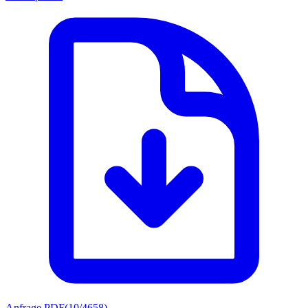
Anfrage PDF
(
10/4658
)