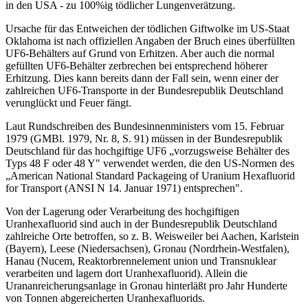
in den USA - zu 100%ig tödlicher Lungenverätzung.
Ursache für das Entweichen der tödlichen Giftwolke im US-Staat
Oklahoma ist nach offiziellen Angaben der Bruch eines überfüllten
UF6-Behälters auf Grund von Erhitzen. Aber auch die normal
gefüllten UF6-Behälter zerbrechen bei entsprechend höherer
Erhitzung. Dies kann bereits dann der Fall sein, wenn einer der
zahlreichen UF6-Transporte in der Bundesrepublik Deutschland
verunglückt und Feuer fängt.
Laut Rundschreiben des Bundesinnenministers vom 15. Februar
1979 (GMBl. 1979, Nr. 8, S. 91) müssen in der Bundesrepublik
Deutschland für das hochgiftige UF6 „vorzugsweise Behälter des
Typs 48 F oder 48 Y" verwendet werden, die den US-Normen des
„American National Standard Packageing of Uranium Hexafluorid
for Transport (ANSI N 14. Januar 1971) entsprechen".
Von der Lagerung oder Verarbeitung des hochgiftigen
Uranhexafluorid sind auch in der Bundesrepublik Deutschland
zahlreiche Orte betroffen, so z. B. Weisweiler bei Aachen, Karlstein
(Bayern), Leese (Niedersachsen), Gronau (Nordrhein-Westfalen),
Hanau (Nucem, Reaktorbrennelement union und Transnuklear
verarbeiten und lagern dort Uranhexafluorid). Allein die
Urananreicherungsanlage in Gronau hinterläßt pro Jahr Hunderte
von Tonnen abgereicherten Uranhexafluorids.