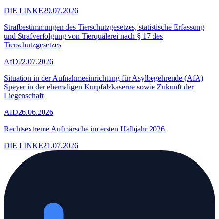
DIE LINKE
29.07.2026
Strafbestimmungen des Tierschutzgesetzes, statistische Erfassung
und Strafverfolgung von Tierquälerei nach § 17 des
Tierschutzgesetzes
AfD
22.07.2026
Situation in der Aufnahmeeinrichtung für Asylbegehrende (AfA)
Speyer in der ehemaligen Kurpfalzkaserne sowie Zukunft der
Liegenschaft
AfD
26.06.2026
Rechtsextreme Aufmärsche im ersten Halbjahr 2026
DIE LINKE
21.07.2026