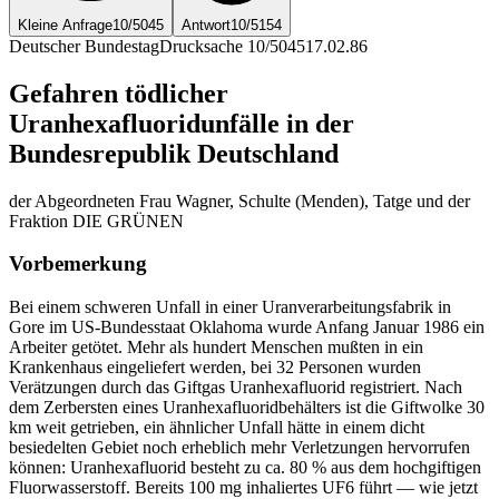
Kleine Anfrage
10/5045
Antwort
10/5154
Deutscher Bundestag
Drucksache 10/5045
17.02.86
Gefahren tödlicher
Uranhexafluoridunfälle in der
Bundesrepublik Deutschland
der Abgeordneten Frau Wagner, Schulte (Menden), Tatge und der
Fraktion DIE GRÜNEN
Vorbemerkung
Bei einem schweren Unfall in einer Uranverarbeitungsfabrik in
Gore im US-Bundesstaat Oklahoma wurde Anfang Januar 1986 ein
Arbeiter getötet. Mehr als hundert Menschen mußten in ein
Krankenhaus eingeliefert werden, bei 32 Personen wurden
Verätzungen durch das Giftgas Uranhexafluorid registriert. Nach
dem Zerbersten eines Uranhexafluoridbehälters ist die Giftwolke 30
km weit getrieben, ein ähnlicher Unfall hätte in einem dicht
besiedelten Gebiet noch erheblich mehr Verletzungen hervorrufen
können: Uranhexafluorid besteht zu ca. 80 % aus dem hochgiftigen
Fluorwasserstoff. Bereits 100 mg inhaliertes UF6 führt — wie jetzt