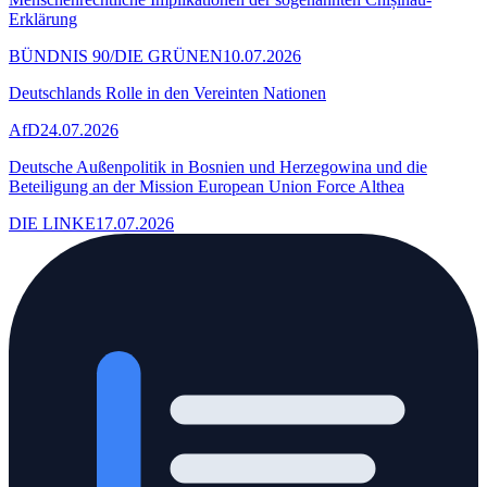
Erklärung
BÜNDNIS 90/DIE GRÜNEN
10.07.2026
Deutschlands Rolle in den Vereinten Nationen
AfD
24.07.2026
Deutsche Außenpolitik in Bosnien und Herzegowina und die
Beteiligung an der Mission European Union Force Althea
DIE LINKE
17.07.2026