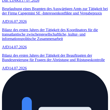
DIE LINKE
17.07.2026
Beurlaubung eines Beamten des Auswärtigen Amts zur Tätigkeit bei
der Firma Capgemini SE -Interessenkonflikte und Vergabepraxis
AfD
16.07.2026
Bilanz des ersten Jahres der Tätigkeit des Koordinators für die
transatlantische zwischengesellschaftliche, kultur- und
informationspolitische Zusammenarbeit
AfD
14.07.2026
Bilanz des ersten Jahres der Tätigkeit der Beauftragten der
Bundesregierung für Fragen der Abrüstung und Rüstungskontrolle
AfD
14.07.2026