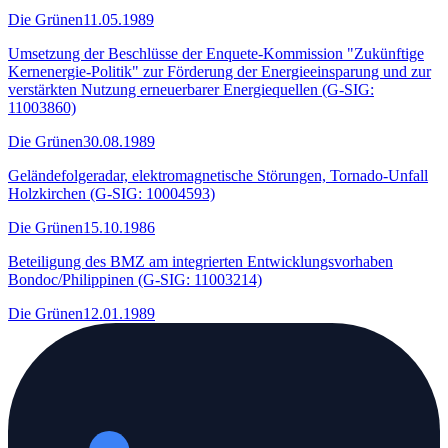
Die Grünen
11.05.1989
Umsetzung der Beschlüsse der Enquete-Kommission "Zukünftige
Kernenergie-Politik" zur Förderung der Energieeinsparung und zur
verstärkten Nutzung erneuerbarer Energiequellen (G-SIG:
11003860)
Die Grünen
30.08.1989
Geländefolgeradar, elektromagnetische Störungen, Tornado-Unfall
Holzkirchen (G-SIG: 10004593)
Die Grünen
15.10.1986
Beteiligung des BMZ am integrierten Entwicklungsvorhaben
Bondoc/Philippinen (G-SIG: 11003214)
Die Grünen
12.01.1989