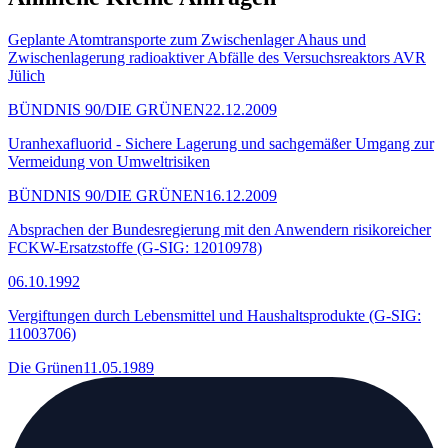
Geplante Atomtransporte zum Zwischenlager Ahaus und
Zwischenlagerung radioaktiver Abfälle des Versuchsreaktors AVR
Jülich
BÜNDNIS 90/DIE GRÜNEN
22.12.2009
Uranhexafluorid - Sichere Lagerung und sachgemäßer Umgang zur
Vermeidung von Umweltrisiken
BÜNDNIS 90/DIE GRÜNEN
16.12.2009
Absprachen der Bundesregierung mit den Anwendern risikoreicher
FCKW-Ersatzstoffe (G-SIG: 12010978)
06.10.1992
Vergiftungen durch Lebensmittel und Haushaltsprodukte (G-SIG:
11003706)
Die Grünen
11.05.1989