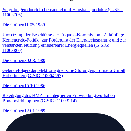
Vergiftungen durch Lebensmittel und Haushaltsprodukte (G-SIG:
11003706)
Die Grünen
11.05.1989
Umsetzung der Beschlüsse der Enquete-Kommission "Zukünftige
Kernenergie-Politik" zur Förderung der Energieeinsparung und zur
verstärkten Nutzung erneuerbarer Energiequellen (G-SIG:
11003860)
Die Grünen
30.08.1989
Geländefolgeradar, elektromagnetische Störungen, Tornado-Unfall
Holzkirchen (G-SIG: 10004593)
Die Grünen
15.10.1986
Beteiligung des BMZ am integrierten Entwicklungsvorhaben
Bondoc/Philippinen (G-SIG: 11003214)
Die Grünen
12.01.1989