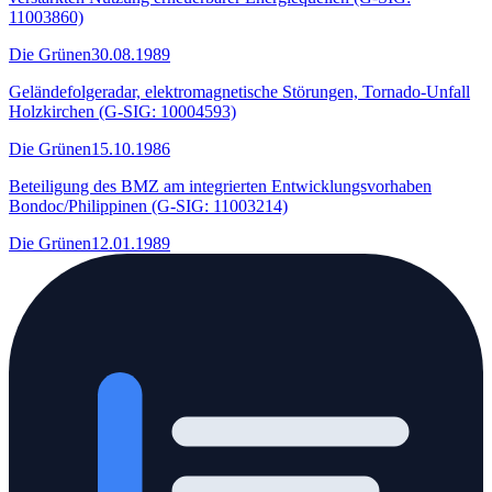
11003860)
Die Grünen
30.08.1989
Geländefolgeradar, elektromagnetische Störungen, Tornado-Unfall
Holzkirchen (G-SIG: 10004593)
Die Grünen
15.10.1986
Beteiligung des BMZ am integrierten Entwicklungsvorhaben
Bondoc/Philippinen (G-SIG: 11003214)
Die Grünen
12.01.1989