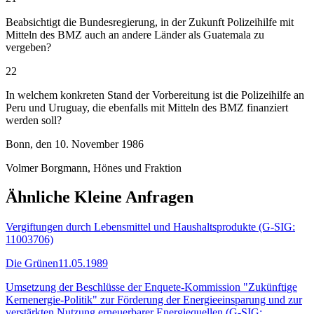
Beabsichtigt die Bundesregierung, in der Zukunft Polizeihilfe mit
Mitteln des BMZ auch an andere Länder als Guatemala zu
vergeben?
22
In welchem konkreten Stand der Vorbereitung ist die Polizeihilfe an
Peru und Uruguay, die ebenfalls mit Mitteln des BMZ finanziert
werden soll?
Bonn, den 10. November 1986
Volmer Borgmann, Hönes und Fraktion
Ähnliche Kleine Anfragen
Vergiftungen durch Lebensmittel und Haushaltsprodukte (G-SIG:
11003706)
Die Grünen
11.05.1989
Umsetzung der Beschlüsse der Enquete-Kommission "Zukünftige
Kernenergie-Politik" zur Förderung der Energieeinsparung und zur
verstärkten Nutzung erneuerbarer Energiequellen (G-SIG: