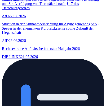
und Strafverfolgung von Tierquälerei nach § 17 des
Tierschutzgesetzes
AfD
22.07.2026
Situation in der Aufnahmeeinrichtung für Asylbegehrende (AfA)
Speyer in der ehemaligen Kurpfalzkaserne sowie Zukunft der
Liegenschaft
AfD
26.06.2026
Rechtsextreme Aufmärsche im ersten Halbjahr 2026
DIE LINKE
21.07.2026