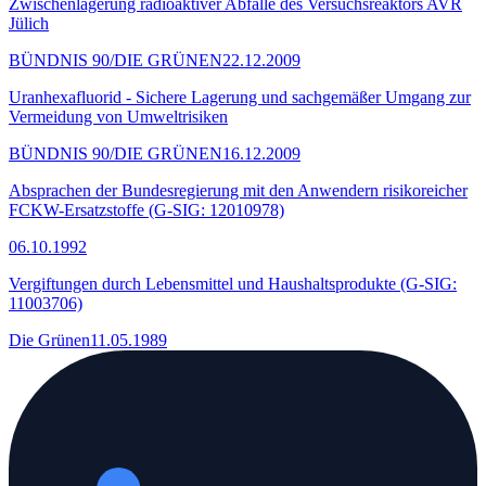
Zwischenlagerung radioaktiver Abfälle des Versuchsreaktors AVR
Jülich
BÜNDNIS 90/DIE GRÜNEN
22.12.2009
Uranhexafluorid - Sichere Lagerung und sachgemäßer Umgang zur
Vermeidung von Umweltrisiken
BÜNDNIS 90/DIE GRÜNEN
16.12.2009
Absprachen der Bundesregierung mit den Anwendern risikoreicher
FCKW-Ersatzstoffe (G-SIG: 12010978)
06.10.1992
Vergiftungen durch Lebensmittel und Haushaltsprodukte (G-SIG:
11003706)
Die Grünen
11.05.1989