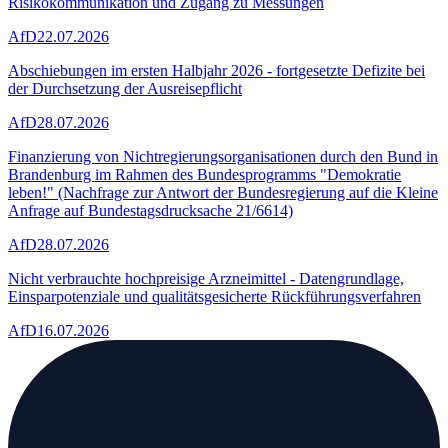
Risikokommunikation und Zugang zu Messungen
AfD
22.07.2026
Abschiebungen im ersten Halbjahr 2026 - fortgesetzte Defizite bei
der Durchsetzung der Ausreisepflicht
AfD
28.07.2026
Finanzierung von Nichtregierungsorganisationen durch den Bund in
Brandenburg im Rahmen des Bundesprogramms "Demokratie
leben!" (Nachfrage zur Antwort der Bundesregierung auf die Kleine
Anfrage auf Bundestagsdrucksache 21/6614)
AfD
28.07.2026
Nicht verbrauchte hochpreisige Arzneimittel - Datengrundlage,
Einsparpotenziale und qualitätsgesicherte Rückführungsverfahren
AfD
16.07.2026