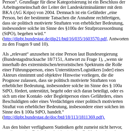
Person“. Grundlage für diese Kategorisierung ist ein Beschluss der
Arbeitsgemeinschaft der Leiter der Landeskriminalämter mit dem
BKA (AG Kripo) von 2004. Demnach ist ein Gefährder „eine
Person, bei der bestimmte Tatsachen die Annahme rechtfertigen,
dass sie politisch motivierte Straftaten von erheblicher Bedeutung,
insbesondere solche im Sinne des §100a der Strafprozessordnung
(StPO), begehen wird.“
(
http://dipbt.bundestag.de/dip21/btd/16/035/1603570.pdf,
Antworten
zu den Fragen 9 und 10).
Als „relevant“ anzusehen ist eine Person laut Bundesregierung
(Bundestagsdrucksache 18/7151, Antwort zu Frage 1), „wenn sie
innerhalb des extremistischen/terroristischen Spektrums die Rolle
einer Führungsperson, eines Unterstützers/Logistikers [oder] eines
Akteurs einnimmt und objektive Hinweise vorliegen, die die
Prognose zulassen, dass sie politisch motivierte Straftaten von
erheblicher Bedeutung, insbesondere solche im Sinne des § 100a
StPO, fördert, unterstützt, begeht oder sich daran beteiligt, oder es
sich um eine Kontakt- oder Begleitperson eines Gefährders, eines
Beschuldigten oder eines Verdächtigen einer politisch motivierten
Straftat von erheblicher Bedeutung, insbesondere einer solchen im
Sinne des § 100a StPO, handelt.“
(
http://dipbt.bundestag.de/doc/btd/18/113/1811369.pdf).
Aus den bisher verfügbaren Statistiken geht zumeist nicht hervor,