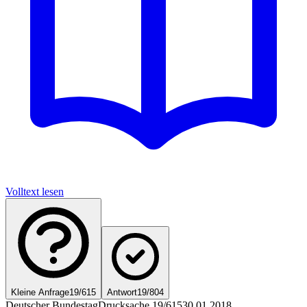
Volltext lesen
Kleine Anfrage
19/615
Antwort
19/804
Deutscher Bundestag
Drucksache 19/615
30.01.2018