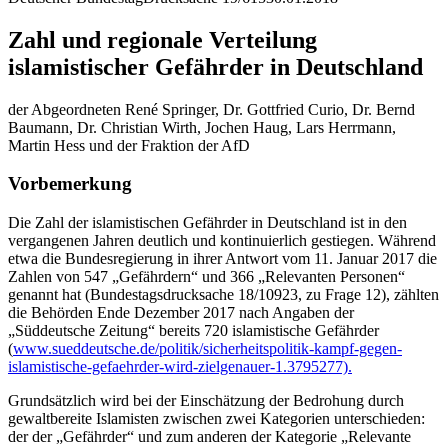
Zahl und regionale Verteilung
islamistischer Gefährder in Deutschland
der Abgeordneten René Springer, Dr. Gottfried Curio, Dr. Bernd
Baumann, Dr. Christian Wirth, Jochen Haug, Lars Herrmann,
Martin Hess und der Fraktion der AfD
Vorbemerkung
Die Zahl der islamistischen Gefährder in Deutschland ist in den
vergangenen Jahren deutlich und kontinuierlich gestiegen. Während
etwa die Bundesregierung in ihrer Antwort vom 11. Januar 2017 die
Zahlen von 547 „Gefährdern“ und 366 „Relevanten Personen“
genannt hat (Bundestagsdrucksache 18/10923, zu Frage 12), zählten
die Behörden Ende Dezember 2017 nach Angaben der
„Süddeutsche Zeitung“ bereits 720 islamistische Gefährder
(
www.sueddeutsche.de/politik/sicherheitspolitik-kampf-gegen-
islamistische-gefaehrder-wird-zielgenauer-1.3795277).
Grundsätzlich wird bei der Einschätzung der Bedrohung durch
gewaltbereite Islamisten zwischen zwei Kategorien unterschieden:
der der „Gefährder“ und zum anderen der Kategorie „Relevante