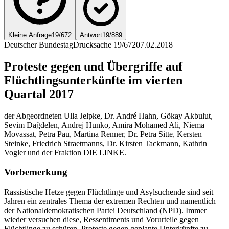
Kleine Anfrage
19/672
Antwort
19/889
Deutscher Bundestag
Drucksache 19/672
07.02.2018
Proteste gegen und Übergriffe auf
Flüchtlingsunterkünfte im vierten
Quartal 2017
der Abgeordneten Ulla Jelpke, Dr. André Hahn, Gökay Akbulut,
Sevim Dağdelen, Andrej Hunko, Amira Mohamed Ali, Niema
Movassat, Petra Pau, Martina Renner, Dr. Petra Sitte, Kersten
Steinke, Friedrich Straetmanns, Dr. Kirsten Tackmann, Kathrin
Vogler und der Fraktion DIE LINKE.
Vorbemerkung
Rassistische Hetze gegen Flüchtlinge und Asylsuchende sind seit
Jahren ein zentrales Thema der extremen Rechten und namentlich
der Nationaldemokratischen Partei Deutschland (NPD). Immer
wieder versuchen diese, Ressentiments und Vorurteile gegen
Flüchtlinge zu schüren, Proteste gegen geplante Unterkünfte zu