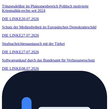
Tötungsdelikte im Phänomenbereich Politisch motivierte
Kriminalität-rechts seit 2024
DIE LINKE
20.07.2026
Schutz der Medienfreiheit im Europäischen Demokratieschild
DIE LINKE
27.07.2026
Strafnachrichtenaustausch mit der Türkei
DIE LINKE
27.07.2026
Softwareankauf durch das Bundesamt für Verfassungsschutz
DIE LINKE
08.07.2026